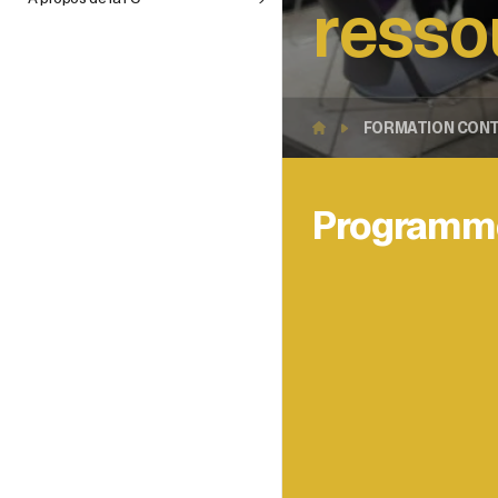
resso
e
FORMATION CONT
 dans
de
Programme
tion à
ion
aines