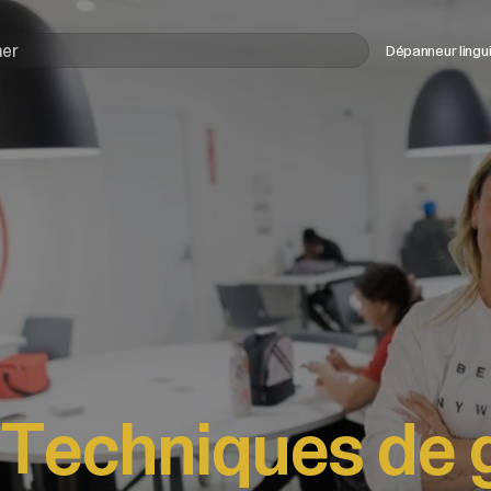
Utilisez
Dépanneur lingu
les
flèches
haut
et
bas
pour
sélectionner
le
résultat
disponible.
Appuyez
sur
Entrée
pour
accéder
au
 Techniques de 
résultat
de
recherche