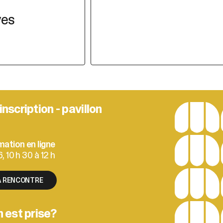
ves
nscription - pavillon
ation en ligne
 10 h 30 à 12 h
LA RENCONTRE
n est prise?