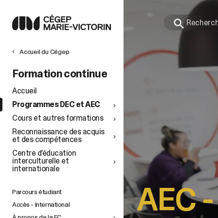
Accueil du Cégep
IONS
GIALES
Formation continue
ement
reprise
taire
Accueil
es ou
t
Programmes DEC et AEC
our les
ement
Cours et autres formations
Reconnaissance des acquis
et des compétences
itaires
IONS
Centre d’éducation
et
interculturelle et
ail
internationale
ce pour
e
AEC -
t
avail
Parcours étudiant
Accès - International
s de
fession
À propos de la FC