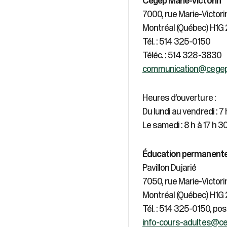
Cégep Marie-Victorin
7000, rue Marie-Victori
Montréal (Québec) H1G
Tél. : 514 325-0150
Téléc. : 514 328-3830
communication@cege
Heures d’ouverture :
Du lundi au vendredi : 7
Le samedi : 8 h à 17 h 3
Éducation permanent
Pavillon Dujarié
7050, rue Marie-Victori
Montréal (Québec) H1G
Tél. : 514 325-0150, po
info-cours-adultes@c