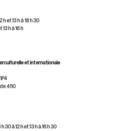
12 h et 13 h à 18 h 30
t 13 h à 16 h
rculturelle et internationale
 1P4
ste 4110
h 30 à 12 h et 13 h à 16 h 30