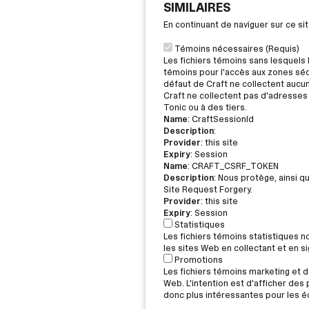
SIMILAIRES
En continuant de naviguer sur ce s
Témoins nécessaires (Requis)
Les fichiers témoins sans lesquels 
témoins pour l'accès aux zones sécu
défaut de Craft ne collectent aucu
Craft ne collectent pas d'adresses 
Tonic ou à des tiers.
Name
: CraftSessionId
Description
:
Provider
: this site
Expiry
: Session
Name
: CRAFT_CSRF_TOKEN
Description
: Nous protège, ainsi q
Site Request Forgery.
Provider
: this site
Expiry
: Session
Statistiques
Les fichiers témoins statistiques 
les sites Web en collectant et en 
Promotions
Les fichiers témoins marketing et de
Web. L'intention est d'afficher des p
donc plus intéressantes pour les éd