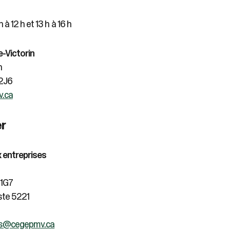
 à 12 h et 13 h à 16 h
-Victorin
n
 2J6
.ca
er
 entreprises
 1G7
ste 5221
es@cegepmv.ca