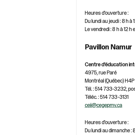
Heures d'ouverture :
Du lundi au jeudi : 8 h à 
Le vendredi : 8 h à 12 h e
Pavillon Namur
Centre d’éducation inte
4975, rue Paré
Montréal (Québec) H4P
Tél. : 514 733-3232, po
Téléc. : 514 733-3131
ceii@cegepmv.ca
Heures d'ouverture :
Du lundi au dimanche : 8 