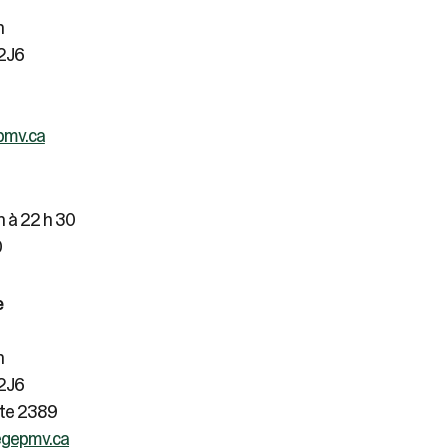
n
 2J6
pmv.ca
 h à 22 h 30
0
e
n
 2J6
ste 2389
egepmv.ca