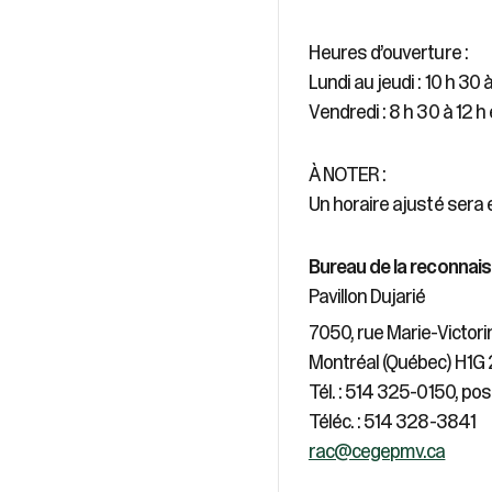
Heures d’ouverture :
Lundi au jeudi : 10 h 30 à
Vendredi : 8 h 30 à 12 h 
À NOTER :
Un horaire ajusté sera e
Bureau de la reconnai
Pavillon Dujarié
7050, rue Marie-Victorin
Montréal (Québec) H1G
Tél. : 514 325-0150, po
Téléc. : 514 328-3841
rac@cegepmv.ca