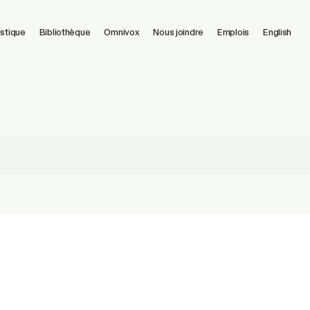
istique
Bibliothèque
Omnivox
Nous joindre
Emplois
English