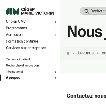
S
Choisir CMV
Nous 
 À
TS AU
Programmes
Admission
vers le
Formation continue
Services aux entreprises
tionaux
ins
e
À PROPOS
CO
n de la
petite
Parcours étudiant
Recherche et innovation
International
À propos
space
)
Contactez-nous