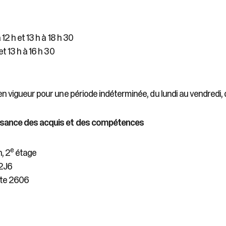
 12 h et 13 h à 18 h 30
et 13 h à 16 h 30
n vigueur pour une période indéterminée, du lundi au vendredi, d
ssance des acquis et des compétences
e
, 2
étage
 2J6
ste 2606