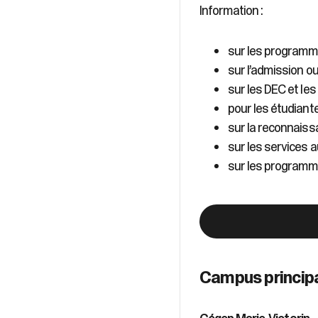
Information :
sur les programme
sur l’admission ou
sur les DEC et le
pour les étudiante
sur la reconnais
sur les services a
sur les programme
Campus princip