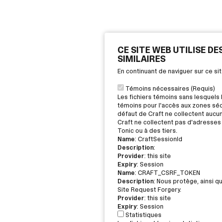
CE SITE WEB UTILISE D
SIMILAIRES
En continuant de naviguer sur ce s
Témoins nécessaires (Requis)
Les fichiers témoins sans lesquels 
témoins pour l'accès aux zones sécu
défaut de Craft ne collectent aucu
Craft ne collectent pas d'adresses 
Tonic ou à des tiers.
Name
: CraftSessionId
Description
:
Provider
: this site
Expiry
: Session
Name
: CRAFT_CSRF_TOKEN
Description
: Nous protège, ainsi q
Site Request Forgery.
Provider
: this site
Expiry
: Session
Statistiques