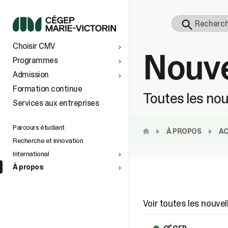
S
Choisir CMV
Nouve
 À
TS AU
Programmes
Admission
vers le
Formation continue
Toutes les nou
Services aux entreprises
tionaux
ins
e
n de la
petite
Parcours étudiant
À PROPOS
AC
Recherche et innovation
International
À propos
space
)
Voir toutes les nouvel