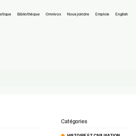
istique
Bibliothèque
Omnivox
Nous joindre
Emplois
English
Catégories
HISTOIRE ET CIVILISATION