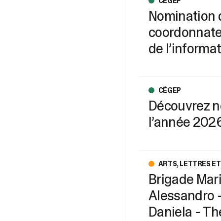
CÉGEP
Nomination 
coordonnateu
de l’informa
CÉGEP
Découvrez n
l’année 202
ARTS, LETTRES E
Brigade Mari
Alessandro –
Daniela - Th