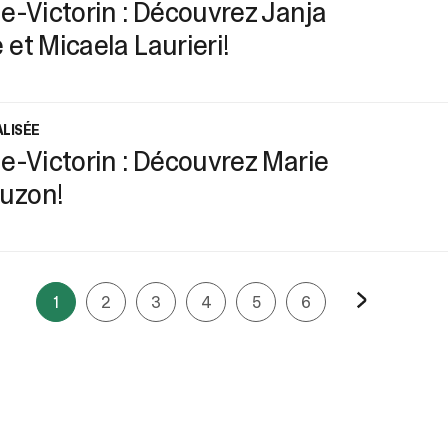
e-Victorin : Découvrez Janja
et Micaela Laurieri!
ALISÉE
e-Victorin : Découvrez Marie
uzon!
1
2
3
4
5
6