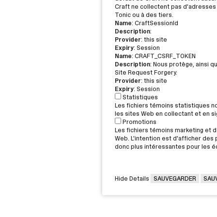
Craft ne collectent pas d'adresses 
Tonic ou à des tiers.
Name
: CraftSessionId
Description
:
Provider
: this site
Expiry
: Session
Name
: CRAFT_CSRF_TOKEN
Description
: Nous protège, ainsi q
Site Request Forgery.
Provider
: this site
Expiry
: Session
Statistiques
Les fichiers témoins statistiques 
les sites Web en collectant et en 
Promotions
Les fichiers témoins marketing et de
Web. L'intention est d'afficher des p
donc plus intéressantes pour les éd
Hide Details
SAUVEGARDER
SAU