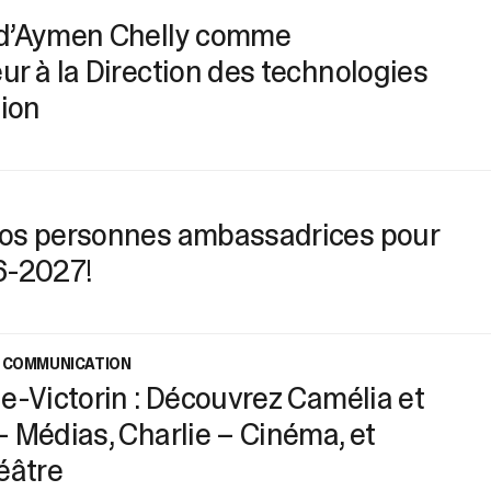
sélectionné.
d’Aymen Chelly comme
Les
utilisateurs
r à la Direction des technologies
d'appareils
tion
tactiles
peuvent
se
servir
de
gestes
os personnes ambassadrices pour
tels
6-2027!
que
toucher
et
glisser.
T COMMUNICATION
e-Victorin : Découvrez Camélia et
 Médias, Charlie – Cinéma, et
éâtre