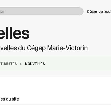
Utilisez
Dépanneur lingu
les
flèches
lles
haut
et
bas
pour
velles du Cégep Marie-Victorin
sélectionner
le
résultat
disponible.
TUALITÉS
NOUVELLES
Appuyez
sur
Entrée
pour
accéder
au
résultat
les du site
de
recherche