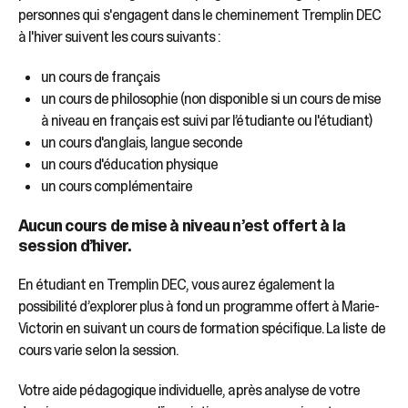
sélectionné.
personnes qui s'engagent dans le cheminement Tremplin DEC
Les
à l'hiver suivent les cours suivants :
utilisateurs
d'appareils
un cours de français
tactiles
peuvent
un cours de philosophie (non disponible si un cours de mise
se
à niveau en français est suivi par l’étudiante ou l'étudiant)
servir
un cours d'anglais, langue seconde
de
un cours d'éducation physique
gestes
un cours complémentaire
tels
que
Aucun cours de mise à niveau n’est offert à la
toucher
session d’hiver.
et
glisser.
En étudiant en Tremplin DEC, vous aurez également la
possibilité d’explorer plus à fond un programme offert à Marie-
Victorin en suivant un cours de formation spécifique. La liste de
cours varie selon la session.
Votre aide pédagogique individuelle, après analyse de votre