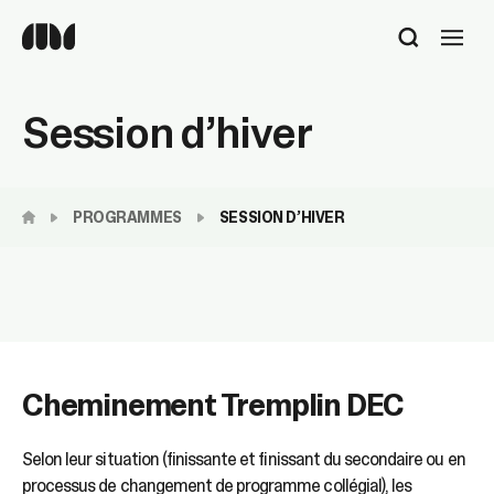
Utilisez
les
flèches
haut
Session d’hiver
et
bas
pour
sélectionner
PROGRAMMES
SESSION D’HIVER
le
résultat
disponible.
Appuyez
sur
Entrée
pour
accéder
Cheminement Tremplin DEC
au
résultat
de
Selon leur situation (finissante et finissant du secondaire ou en
recherche
processus de changement de programme collégial), les