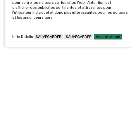
pour suivre les visiteurs sur les sites Web. L'intention est
d'afficher des publicités pertinentes et attrayantes pour
l'utilisateur individuel et donc plus intéressantes pour les éditeurs
et les annonceurs tiers.
Hide Details
SAUVEGARDER
SAUVEGARDER
Accepter tout
CAMPUS PRINCIPAL
7000, rue Marie Victorin,
Montréal,
QC H1G 2J6
Canada
Voir sur la carte
Voir la carte du campus
PAVILLONS EXTERNES
VOUS ÊTES