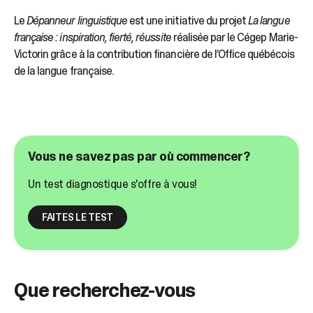
sélectionné.
Les
Le
Dépanneur linguistique
est une initiative du projet
La langue
utilisateurs
française : inspiration, fierté, réussite
réalisée par le Cégep Marie-
d'appareils
Victorin grâce à la contribution financière de l’Office québécois
tactiles
de la langue française.
peuvent
se
servir
de
gestes
tels
Vous ne savez pas par où commencer?
que
toucher
Un test diagnostique s'offre à vous!
et
glisser.
FAITES LE TEST
Que recherchez-vous