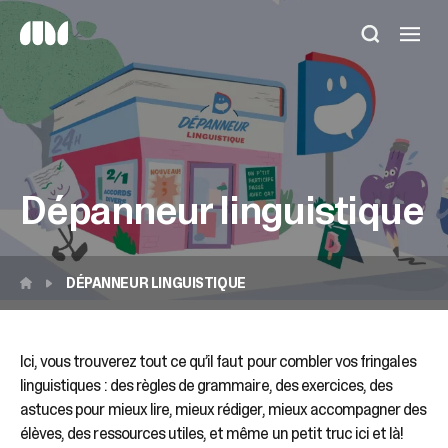
Utilisez
les
flèches
haut
et
bas
pour
sélectionner
Dépanneur linguistique
le
résultat
disponible.
Appuyez
sur
DÉPANNEUR LINGUISTIQUE
Entrée
pour
accéder
Ici, vous trouverez tout ce qu’il faut pour combler vos fringales
au
linguistiques : des règles de grammaire, des exercices, des
résultat
de
astuces pour mieux lire, mieux rédiger, mieux accompagner des
recherche
élèves, des ressources utiles, et même un petit truc ici et là!