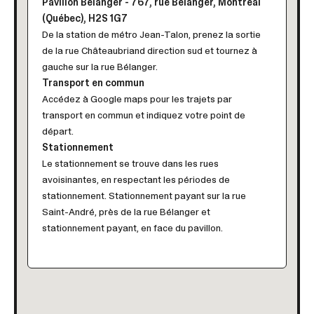
sélectionné.
Pavillon Bélanger
- 767, rue Bélanger, Montréal
Les
(Québec), H2S 1G7
utilisateurs
De la station de métro Jean-Talon, prenez la sortie
d'appareils
de la rue Châteaubriand direction sud et tournez à
tactiles
gauche sur la rue Bélanger.
peuvent
Transport en commun
se
Accédez à
Google maps
pour les trajets par
servir
transport en commun et indiquez votre point de
de
départ.
gestes
Stationnement
tels
que
Le stationnement se trouve dans les rues
toucher
avoisinantes, en respectant les périodes de
et
PAVILLON BÉLANGER
PAVILLON BÉLANGER
stationnement. Stationnement payant sur la rue
glisser.
Saint-André, près de la rue Bélanger et
stationnement payant, en face du pavillon.