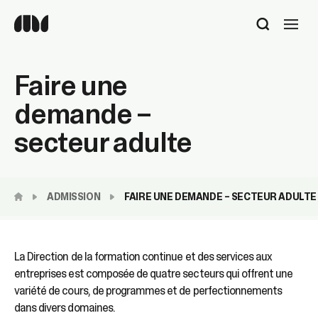
Utilisez
les
flèches
haut
Faire une
et
bas
demande –
pour
sélectionner
secteur adulte
le
résultat
disponible.
Appuyez
ADMISSION
FAIRE UNE DEMANDE – SECTEUR ADULTE
sur
Entrée
pour
accéder
La Direction de la formation continue et des services aux
au
entreprises est composée de quatre secteurs qui offrent une
résultat
de
variété de cours, de programmes et de perfectionnements
recherche
dans divers domaines.