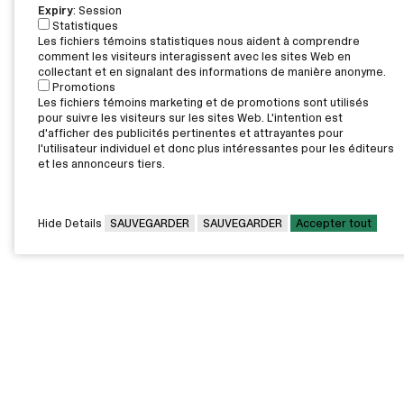
Expiry
: Session
Statistiques
Les fichiers témoins statistiques nous aident à comprendre
comment les visiteurs interagissent avec les sites Web en
collectant et en signalant des informations de manière anonyme.
Promotions
Les fichiers témoins marketing et de promotions sont utilisés
pour suivre les visiteurs sur les sites Web. L'intention est
d'afficher des publicités pertinentes et attrayantes pour
l'utilisateur individuel et donc plus intéressantes pour les éditeurs
et les annonceurs tiers.
Hide Details
SAUVEGARDER
SAUVEGARDER
Accepter tout
CAMPUS PRINCIPAL
7000, rue Marie Victorin,
Montréal,
QC H1G 2J6
Canada