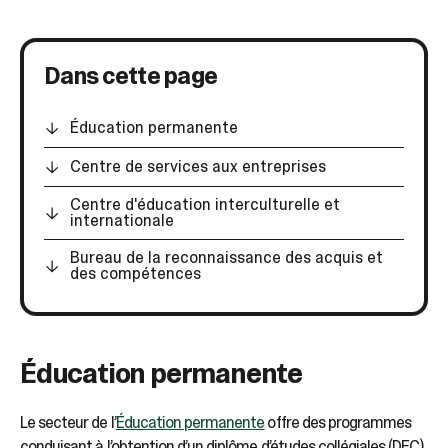
sélectionné.
Les
utilisateurs
d'appareils
Dans cette page
tactiles
peuvent
Éducation permanente
se
servir
Centre de services aux entreprises
de
gestes
Centre d'éducation interculturelle et
tels
internationale
que
toucher
Bureau de la reconnaissance des acquis et
des compétences
et
glisser.
Éducation permanente
Le secteur de l’
Éducation permanente
offre des programmes
conduisant à l’obtention d’un diplôme d’études collégiales (DEC)