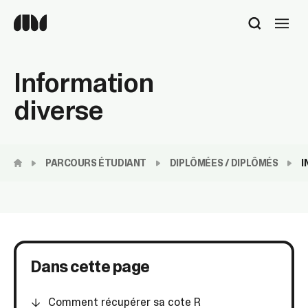
Utilisez
les
flèches
haut
Information
et
bas
diverse
pour
sélectionner
le
résultat
PARCOURS ÉTUDIANT
DIPLÔMÉES / DIPLÔMÉS
I
disponible.
Appuyez
sur
Entrée
pour
accéder
au
Dans cette page
résultat
de
recherche
Comment récupérer sa cote R