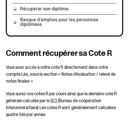
sélectionné.
Les
Récupérer son diplôme
utilisateurs
d'appareils
Banque d'emplois pour les personnes
diplômées
tactiles
peuvent
se
servir
de
Comment récupérer sa Cote R
gestes
tels
Vous avez accès à votre cote R directement dans votre
que
toucher
compte Léa, sous la section « Notes d’évaluation / relevé de
et
notes finales ».
glisser.
Vous aurez vos cotes R par cours ainsi que la dernière cote R
générale calculée par le
BCI
(Bureau de coopération
interuniversitaire). Les cotes R sont généralement calculées
quatre fois par année.