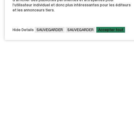
l'utilisateur individuel et donc plus intéressantes pour les éditeurs
et les annonceurs tiers.
Hide Details
SAUVEGARDER
SAUVEGARDER
Accepter tout
CAMPUS PRINCIPAL
7000, rue Marie Victorin,
Montréal,
QC H1G 2J6
Canada
Voir sur la carte
Voir la carte du campus
PAVILLONS EXTERNES
VOUS ÊTES
Pavillon Bélanger - Centre
Diplômée / Diplômé