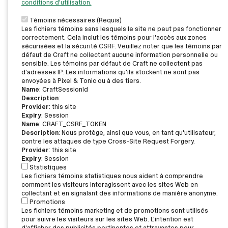
conditions d'utilisation.
Témoins nécessaires (Requis)
Les fichiers témoins sans lesquels le site ne peut pas fonctionner
correctement. Cela inclut les témoins pour l'accès aux zones
sécurisées et la sécurité CSRF. Veuillez noter que les témoins par
défaut de Craft ne collectent aucune information personnelle ou
sensible. Les témoins par défaut de Craft ne collectent pas
d'adresses IP. Les informations qu'ils stockent ne sont pas
envoyées à Pixel & Tonic ou à des tiers.
Name
: CraftSessionId
Description
:
Provider
: this site
Expiry
: Session
Name
: CRAFT_CSRF_TOKEN
Description
: Nous protège, ainsi que vous, en tant qu'utilisateur,
contre les attaques de type Cross-Site Request Forgery.
Provider
: this site
Expiry
: Session
Statistiques
Les fichiers témoins statistiques nous aident à comprendre
comment les visiteurs interagissent avec les sites Web en
collectant et en signalant des informations de manière anonyme.
Promotions
Les fichiers témoins marketing et de promotions sont utilisés
pour suivre les visiteurs sur les sites Web. L'intention est
d'afficher des publicités pertinentes et attrayantes pour