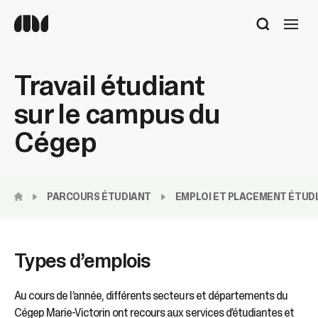
Utilisez
les
flèches
haut
Travail étudiant
et
bas
sur le campus du
pour
sélectionner
Cégep
le
résultat
disponible.
Appuyez
PARCOURS ÉTUDIANT
EMPLOI ET PLACEMENT ÉTUD
sur
Entrée
pour
accéder
Types d’emplois
au
résultat
de
Au cours de l’année, différents secteurs et départements du
recherche
Cégep Marie-Victorin ont recours aux services d’étudiantes et