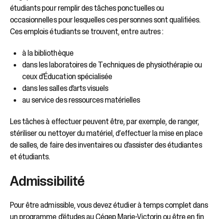
sélectionné.
étudiants pour remplir des tâches ponctuelles ou
Les
occasionnelles pour lesquelles ces personnes sont qualifiées.
utilisateurs
Ces emplois étudiants se trouvent, entre autres :
d'appareils
tactiles
peuvent
à la bibliothèque
se
dans les laboratoires de Techniques de physiothérapie ou
servir
ceux d’Éducation spécialisée
de
dans les salles d’arts visuels
gestes
au service des ressources matérielles
tels
que
Les tâches à effectuer peuvent être, par exemple, de ranger,
toucher
stériliser ou nettoyer du matériel, d’effectuer la mise en place
et
de salles, de faire des inventaires ou d’assister des étudiantes
glisser.
et étudiants.
Admissibilité
Pour être admissible, vous devez étudier à temps complet dans
un programme d’études au Cégep Marie-Victorin ou être en fin