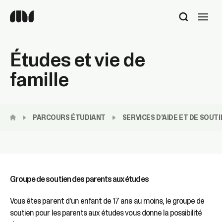
Utilisez
les
flèches
haut
Études et vie de
et
bas
famille
pour
sélectionner
le
résultat
PARCOURS ÉTUDIANT
SERVICES D'AIDE ET DE SOUTI
disponible.
Appuyez
sur
Entrée
pour
accéder
Groupe de soutien des parents aux études
au
résultat
Vous êtes parent d'un enfant de 17 ans au moins, le groupe de
de
soutien pour les parents aux études vous donne la possibilité
recherche