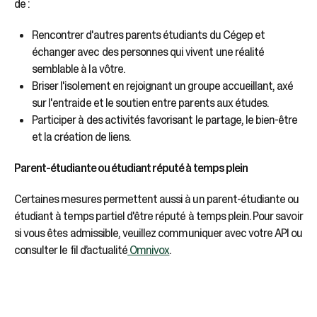
sélectionné.
de :
Les
utilisateurs
Rencontrer d'autres parents étudiants du Cégep et
d'appareils
échanger avec des personnes qui vivent une réalité
tactiles
semblable à la vôtre.
peuvent
Briser l'isolement en rejoignant un groupe accueillant, axé
se
sur l'entraide et le soutien entre parents aux études.
servir
Participer à des activités favorisant le partage, le bien-être
de
gestes
et la création de liens.
tels
que
Parent-étudiante ou étudiant réputé à temps plein
toucher
et
Certaines mesures permettent aussi à un parent-étudiante ou
glisser.
étudiant à temps partiel d'être réputé à temps plein. Pour savoir
si vous êtes admissible, veuillez communiquer avec votre API ou
consulter le fil d’actualité
Omnivox
.