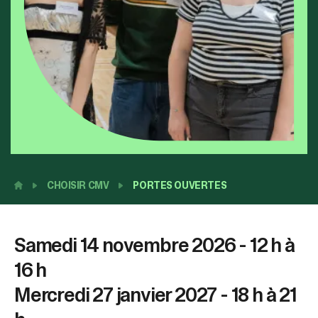
sélectionné.
Les
utilisateurs
d'appareils
tactiles
peuvent
se
servir
de
gestes
tels
que
toucher
CHOISIR CMV
PORTES OUVERTES
et
glisser.
Samedi 14 novembre 2026 - 12 h à
16 h
Mercredi 27 janvier 2027 - 18 h à 21