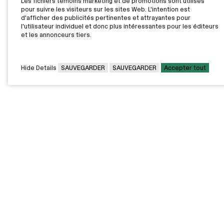
Les fichiers témoins marketing et de promotions sont utilisés
pour suivre les visiteurs sur les sites Web. L'intention est
d'afficher des publicités pertinentes et attrayantes pour
l'utilisateur individuel et donc plus intéressantes pour les éditeurs
et les annonceurs tiers.
Hide Details
SAUVEGARDER
SAUVEGARDER
Accepter tout
CAMPUS PRINCIPAL
7000, rue Marie Victorin,
Montréal,
QC H1G 2J6
Canada
Voir sur la carte
Voir la carte du campus
PAVILLONS EXTERNES
VOUS ÊTES