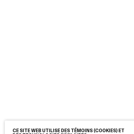
CE SITE WEB UTILISE DES TÉMOINS (COOKIES) ET