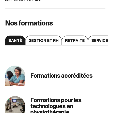
Nos formations
SANTÉ
GESTION ET RH
RETRAITE
SERVICES 
Formations accréditées
Formations pour les
technologues en
physiothérapie