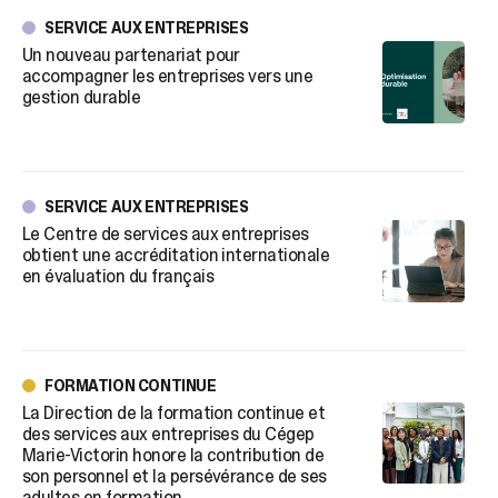
SERVICE AUX ENTREPRISES
Un nouveau partenariat pour
Mi
accompagner les entreprises vers une
ma
gestion durable
aî
SERVICE AUX ENTREPRISES
Le Centre de services aux entreprises
Un
obtient une accréditation internationale
for
en évaluation du français
pe
FORMATION CONTINUE
La Direction de la formation continue et
Pa
des services aux entreprises du Cégep
hi
Marie-Victorin honore la contribution de
fa
son personnel et la persévérance de ses
adultes en formation