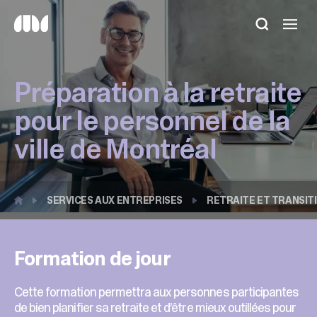
Utilisez
les
flèches
haut
Préparation à la retraite
et
bas
pour le personnel de la
pour
sélectionner
ville de Montréal
le
résultat
disponible.
Appuyez
sur
SERVICES AUX ENTREPRISES
RETRAITE ET TRANSIT
Entrée
pour
accéder
Formation de jour
au
résultat
de
Cette formation permettra aux personnes participantes
recherche
de bien planifier sa retraite et d’être mieux outillées pour