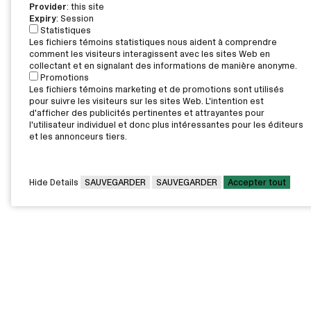
Provider
: this site
Expiry
: Session
Statistiques
Les fichiers témoins statistiques nous aident à comprendre
comment les visiteurs interagissent avec les sites Web en
collectant et en signalant des informations de manière anonyme.
Promotions
Les fichiers témoins marketing et de promotions sont utilisés
pour suivre les visiteurs sur les sites Web. L'intention est
d'afficher des publicités pertinentes et attrayantes pour
l'utilisateur individuel et donc plus intéressantes pour les éditeurs
et les annonceurs tiers.
Hide Details
SAUVEGARDER
SAUVEGARDER
Accepter tout
CAMPUS PRINCIPAL
7000, rue Marie Victorin,
Montréal,
QC H1G 2J6
Canada