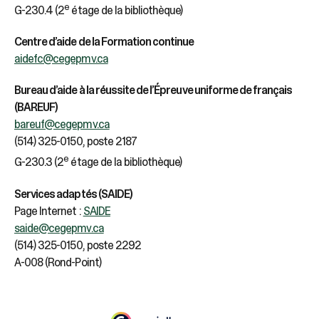
sélectionné.
e
G-230.4 (2
étage de la bibliothèque)
Les
utilisateurs
Centre d’aide de la Formation continue
d'appareils
aidefc@cegepmv.ca
tactiles
peuvent
Bureau d’aide à la réussite de l’Épreuve uniforme de français
se
servir
(BAREUF)
de
bareuf@cegepmv.ca
gestes
(514) 325-0150, poste 2187
tels
e
G-230.3 (2
étage de la bibliothèque)
que
toucher
Services adaptés (SAIDE)
et
Page Internet :
SAIDE
glisser.
saide@cegepmv.ca
(514) 325-0150, poste 2292
A-008 (Rond-Point)