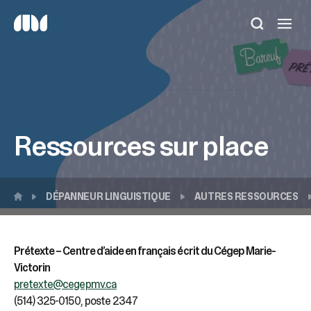
Utilisez
les
flèches
haut
et
bas
pour
sélectionner
Ressources sur place
le
résultat
disponible.
Appuyez
sur
DÉPANNEUR LINGUISTIQUE
AUTRES RESSOURCES
Entrée
pour
accéder
Prétexte – Centre d’aide en français écrit du Cégep Marie-
au
Victorin
résultat
de
pretexte@cegepmv.ca
recherche
(514) 325-0150, poste 2347