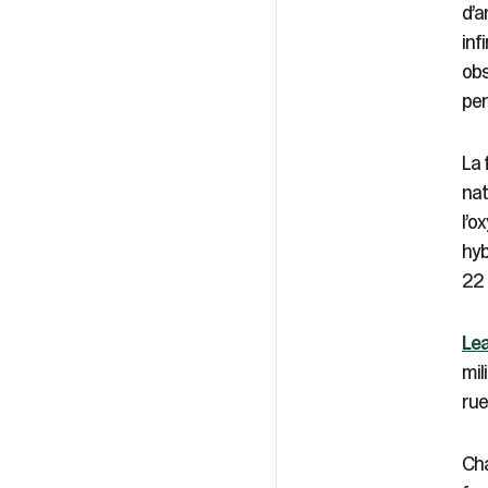
d’a
inf
obs
per
La 
nat
l’o
hyb
22 
Lea
mil
rue
Cha