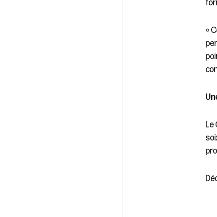
for
« C
per
poi
con
Une
Le 
soi
pro
Déc