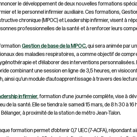
nnoncer le développement de deux nouvelles formations spéci
irmier et le personnel infirmier auxiliaire. Ces formations, Gest
tructive chronique (MPOC) et Leadership infirmier, visent à ré
sonnes professionnelles de la santé et à renforcer leurs com
formation
Gestion de base de la MPOC
,
qui sera animée par un
ionaux des maladies respiratoires, a comme objectif de compren
xygénothérapie et d’élaborer des interventions personnalisées. 
ride combinant une session en ligne de 3,5 heures, en visioconfé
h, ainsi qu’un module d’autoapprentissage à travers des lectur
dership infirmier
, formation d’une journée complète, vise à dév
ieu de la santé. Elle se tiendra le samedi 15 mars, de 8 h 30 à 16 
 Bélanger, à proximité de la station de métro Jean-Talon.
que formation permet d’obtenir 0,7 UEC (7-ACFA), répondant ai