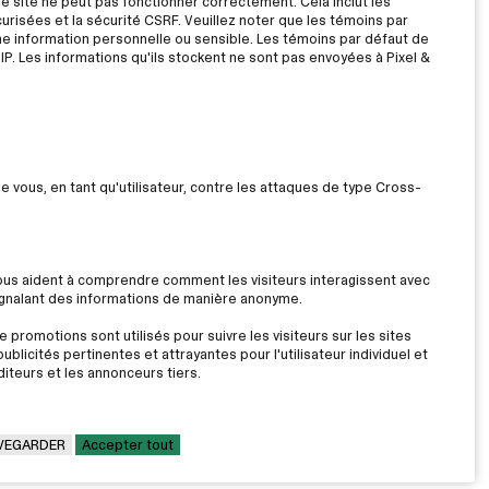
le site ne peut pas fonctionner correctement. Cela inclut les
risées et la sécurité CSRF. Veuillez noter que les témoins par
ne information personnelle ou sensible. Les témoins par défaut de
IP. Les informations qu'ils stockent ne sont pas envoyées à Pixel &
ue vous, en tant qu'utilisateur, contre les attaques de type Cross-
nous aident à comprendre comment les visiteurs interagissent avec
signalant des informations de manière anonyme.
 promotions sont utilisés pour suivre les visiteurs sur les sites
ublicités pertinentes et attrayantes pour l'utilisateur individuel et
iteurs et les annonceurs tiers.
VEGARDER
Accepter tout