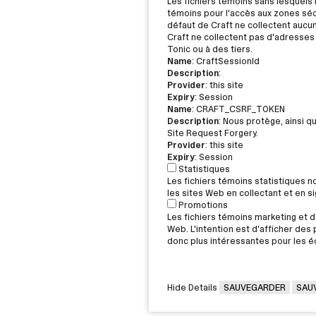
Les fichiers témoins sans lesquels 
témoins pour l'accès aux zones sécu
défaut de Craft ne collectent aucu
Craft ne collectent pas d'adresses 
Tonic ou à des tiers.
Name
: CraftSessionId
Description
:
Provider
: this site
Expiry
: Session
Name
: CRAFT_CSRF_TOKEN
Description
: Nous protège, ainsi q
Site Request Forgery.
Provider
: this site
Expiry
: Session
Statistiques
Les fichiers témoins statistiques 
les sites Web en collectant et en 
Promotions
Les fichiers témoins marketing et de
Web. L'intention est d'afficher des p
donc plus intéressantes pour les éd
Hide Details
SAUVEGARDER
SAU