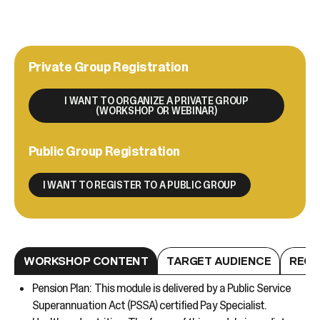
Private Group Registration
I WANT TO ORGANIZE A PRIVATE GROUP
(WORKSHOP OR WEBINAR)
Public Group Registration
I WANT TO REGISTER TO A PUBLIC GROUP
WORKSHOP CONTENT
TARGET AUDIENCE
REGI
Pension Plan: This module is delivered by a Public Service
Superannuation Act (PSSA) certified Pay Specialist.