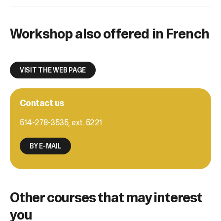
Workshop also offered in French
VISIT THE WEB PAGE
Contact us
514-278-3535, ext. 5221
BY E-MAIL
Other courses that may interest
you