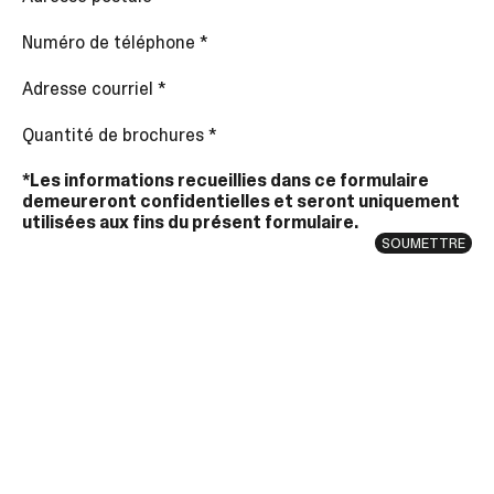
sélectionné.
Les
Numéro de téléphone
*
utilisateurs
d'appareils
Adresse courriel
*
tactiles
peuvent
Quantité de brochures
*
se
servir
*Les informations recueillies dans ce formulaire
de
demeureront confidentielles et seront uniquement
gestes
utilisées aux fins du présent formulaire.
tels
SOUMETTRE
que
toucher
et
glisser.