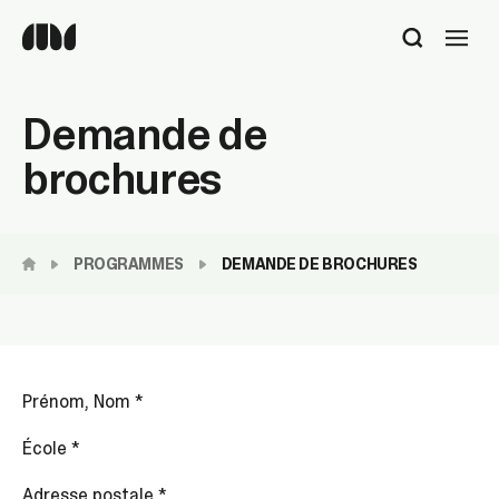
Utilisez
les
flèches
haut
Demande de
et
bas
brochures
pour
sélectionner
le
résultat
PROGRAMMES
DEMANDE DE BROCHURES
disponible.
Appuyez
sur
Entrée
pour
accéder
Prénom, Nom
*
au
résultat
École
*
de
recherche
Adresse postale
*