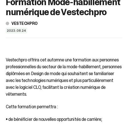
Formation Mode-habillement
sélectionné.
Les
numérique de Vestechpro
utilisateurs
d'appareils
VESTECHPRO
tactiles
peuvent
2023.08.24
se
servir
de
gestes
Vestechpro offrira cet automne une formation aux personnes
tels
professionnelles du secteur de la mode-habillement, personnes
que
toucher
diplômées en Design de mode qui souhaitent se familiariser
et
avec les technologies numériques et plus particulièrement
glisser.
avec le logiciel CLO, facilitant la création numérique de
vêtements.
Cette formation permettra :
• de bénéficier de nouvelles opportunités de carrière;