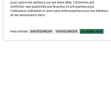
pour suivre les visiteurs sur les sites Web. L'intention est
d'afficher des publicités pertinentes et attrayantes pour
l'utilisateur individuel et donc plus intéressantes pour les éditeurs
et les annonceurs tiers.
Hide Details
SAUVEGARDER
SAUVEGARDER
Accepter tout
CAMPUS PRINCIPAL
7000, rue Marie Victorin,
Montréal,
QC H1G 2J6
Canada
Voir sur la carte
Voir la carte du campus
PAVILLONS EXTERNES
VOUS ÊTES