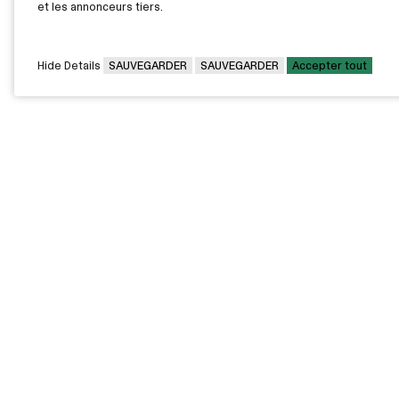
et les annonceurs tiers.
Hide Details
SAUVEGARDER
SAUVEGARDER
Accepter tout
CAMPUS PRINCIPAL
7000, rue Marie Victorin,
Montréal,
QC H1G 2J6
Canada
Voir sur la carte
Voir la carte du campus
PAVILLONS EXTERNES
VOUS ÊTES
Pavillon Bélanger - Centre
Diplômée / Diplômé
de services aux