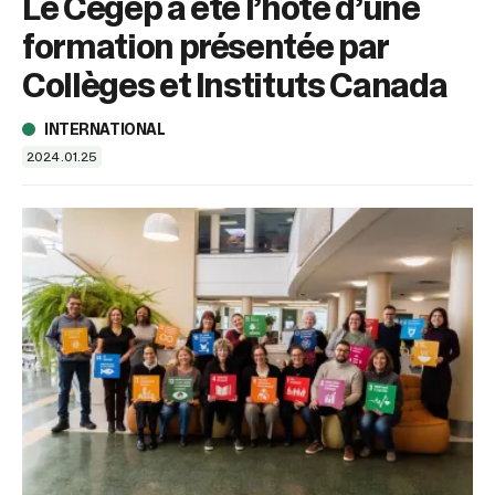
Le Cégep a été l’hôte d’une
sélectionné.
Les
formation présentée par
utilisateurs
d'appareils
Collèges et Instituts Canada
tactiles
peuvent
INTERNATIONAL
se
2024.01.25
servir
de
gestes
tels
que
toucher
et
glisser.