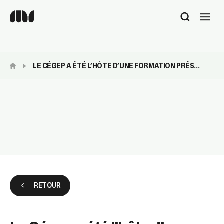
Utilisez
les
flèches
haut
et
LE CÉGEP A ÉTÉ L’HÔTE D’UNE FORMATION PRÉS...
bas
pour
sélectionner
le
résultat
disponible.
Appuyez
sur
Entrée
pour
accéder
au
RETOUR
résultat
de
recherche