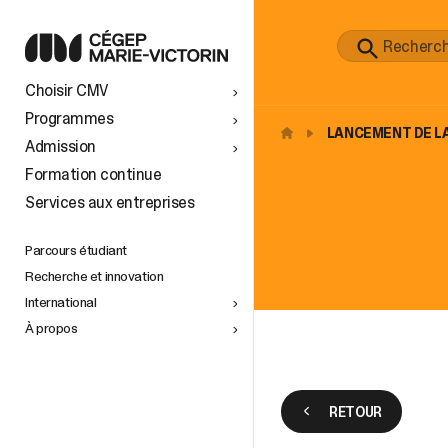
S
Choisir CMV
 À
TS AU
Programmes
LANCEMENT DE LA
Admission
vers le
Formation continue
Services aux entreprises
tionaux
ins
e
n de la
petite
Parcours étudiant
Recherche et innovation
International
À propos
space
)
RETOUR