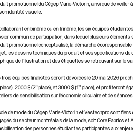
duit promotionnel du Cégep Marie-Victorin, ainsi que de veiller 
son identité visuelle.
collaborant en binôme ou en trinôme, les six équipes étudiante
sier commun de participation, dans lequel plusieurs éléments se
duit promotionnel conceptualisé, la démarche écoresponsable e
jet, les dessins techniques du produit et ses spécifications de
phique de l’illustration et des étiquettes se retrouvant sur le s
 trois équipes finalistes seront dévoilées le 20 mai 2026 proc
e
re
place), 2000 $ (2
place), et 3000 $ (1
place), et profiteront ég
teliers de sensibilisation sur l’économie circulaire et de séan
cole de mode du Cégep Marie-Victorin et Vestechpro sont fiers
agés du secteur montréalais de la mode, soit Core Fabrics et At
sibilisation des personnes étudiantes participantes aux enjeu