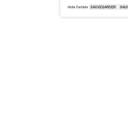
Hide Details
SAUVEGARDER
SAU
VOUS ÊTES
Victorin,
Diplômée / Diplômé
G 2J6
Conseillère / Conseiller d’orientati
Rec
Parent
nos
Entreprise - Déposer une offre
pro
d'emploi
Média
A