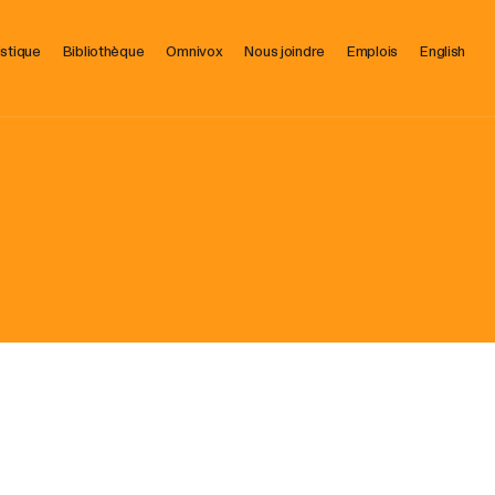
istique
Bibliothèque
Omnivox
Nous joindre
Emplois
English