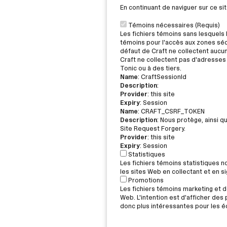
En continuant de naviguer sur ce s
Témoins nécessaires (Requis)
Les fichiers témoins sans lesquels 
témoins pour l'accès aux zones sécu
défaut de Craft ne collectent aucu
Craft ne collectent pas d'adresses 
Tonic ou à des tiers.
Name
: CraftSessionId
Description
:
Provider
: this site
Expiry
: Session
Name
: CRAFT_CSRF_TOKEN
Description
: Nous protège, ainsi q
Site Request Forgery.
Provider
: this site
Expiry
: Session
Statistiques
Les fichiers témoins statistiques 
les sites Web en collectant et en 
Promotions
Les fichiers témoins marketing et de
Web. L'intention est d'afficher des p
donc plus intéressantes pour les éd