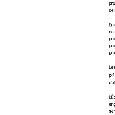
pro
de 
En 
dos
pro
pro
gra
Les
e
(3
d’a
L’É
eng
sen