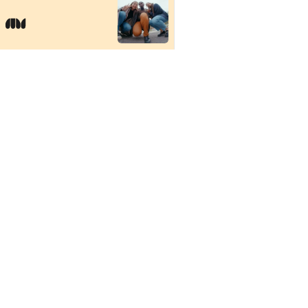
Étudiante / étudiant
Diplômée / diplômé
Conseillère ou conseiller d'orientation
Personne immigrante
Future étudiante / futur étudiant
Formation continue
CAMPUS PRINCIPAL
Future personne candidate en RAC
7000, rue Marie 
Entreprise - Formations
Montréal, QC H1
Canada
Chercheuse / chercheur
Média
Voir sur la carte
Future employée / futur employé
Voir la carte du campus
Donatrice / donateur pour la Fondation
Entreprise - Déposer une offre d'emploi
PAVILLONS EXTERNES