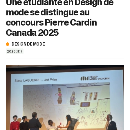
Une étudiante en Design de
sélectionné.
Les
mode se distingue au
utilisateurs
d'appareils
concours Pierre Cardin
tactiles
Canada 2025
peuvent
se
servir
DESIGN DE MODE
de
2025.11.17
gestes
tels
que
toucher
et
glisser.