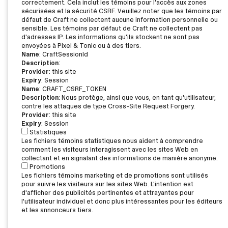
correctement. Cela inclut les témoins pour l'accès aux zones
sécurisées et la sécurité CSRF. Veuillez noter que les témoins par
défaut de Craft ne collectent aucune information personnelle ou
sensible. Les témoins par défaut de Craft ne collectent pas
d'adresses IP. Les informations qu'ils stockent ne sont pas
envoyées à Pixel & Tonic ou à des tiers.
Name
: CraftSessionId
Description
:
Provider
: this site
Expiry
: Session
Name
: CRAFT_CSRF_TOKEN
Description
: Nous protège, ainsi que vous, en tant qu'utilisateur,
contre les attaques de type Cross-Site Request Forgery.
Provider
: this site
Expiry
: Session
Statistiques
Les fichiers témoins statistiques nous aident à comprendre
comment les visiteurs interagissent avec les sites Web en
collectant et en signalant des informations de manière anonyme.
Promotions
Les fichiers témoins marketing et de promotions sont utilisés
pour suivre les visiteurs sur les sites Web. L'intention est
d'afficher des publicités pertinentes et attrayantes pour
l'utilisateur individuel et donc plus intéressantes pour les éditeurs
et les annonceurs tiers.