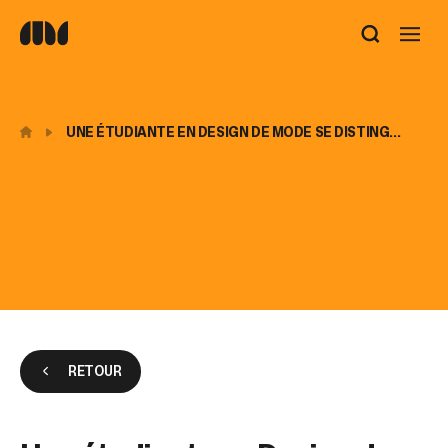
Utilisez
les
flèches
haut
et
UNE ÉTUDIANTE EN DESIGN DE MODE SE DISTING...
bas
pour
sélectionner
le
résultat
disponible.
Appuyez
sur
Entrée
pour
accéder
au
RETOUR
résultat
de
recherche