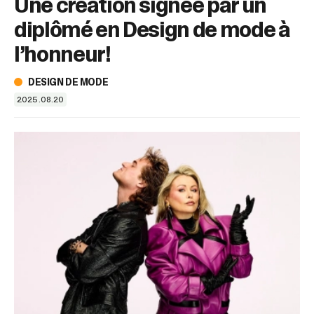
Une création signée par un
sélectionné.
Les
diplômé en Design de mode à
utilisateurs
d'appareils
l’honneur!
tactiles
peuvent
DESIGN DE MODE
se
2025.08.20
servir
de
gestes
tels
que
toucher
et
glisser.