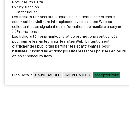
Provider
: this site
Expiry
: Session
Statistiques
Les fichiers témoins statistiques nous aident à comprendre
comment les visiteurs interagissent avec les sites Web en
collectant et en signalant des informations de manière anonyme.
Promotions
Les fichiers témoins marketing et de promotions sont utilisés
pour suivre les visiteurs sur les sites Web. L'intention est
d'afficher des publicités pertinentes et attrayantes pour
l'utilisateur individuel et donc plus intéressantes pour les éditeurs
et les annonceurs tiers.
Hide Details
SAUVEGARDER
SAUVEGARDER
Accepter tout
CAMPUS PRINCIPAL
7000, rue Marie Victorin,
Montréal,
QC H1G 2J6
Canada