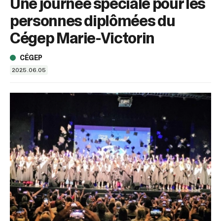
Une journée spéciale pour les
sélectionné.
Les
personnes diplômées du
utilisateurs
d'appareils
Cégep Marie-Victorin
tactiles
peuvent
CÉGEP
se
2025.06.05
servir
de
gestes
tels
que
toucher
et
glisser.