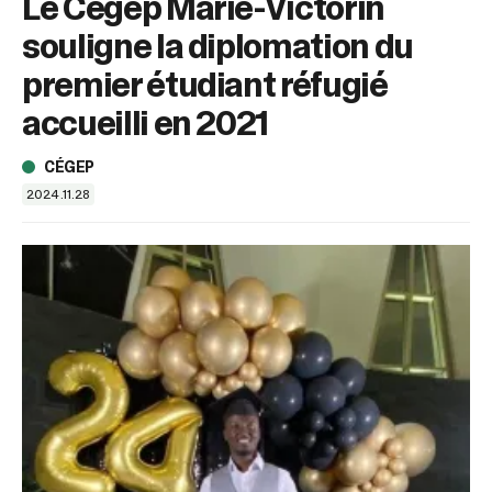
Le Cégep Marie-Victorin
sélectionné.
Les
souligne la diplomation du
utilisateurs
d'appareils
premier étudiant réfugié
tactiles
accueilli en 2021
peuvent
se
servir
CÉGEP
de
2024.11.28
gestes
tels
que
toucher
et
glisser.