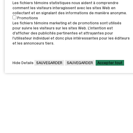
Les fichiers témoins statistiques nous aident à comprendre
comment les visiteurs interagissent avec les sites Web en
collectant et en signalant des informations de manière anonyme.
Promotions
Les fichiers témoins marketing et de promotions sont utilisés
pour suivre les visiteurs sur les sites Web. L'intention est
d'afficher des publicités pertinentes et attrayantes pour
l'utilisateur individuel et donc plus intéressantes pour les éditeurs
et les annonceurs tiers.
Hide Details
SAUVEGARDER
SAUVEGARDER
Accepter tout
CAMPUS PRINCIPAL
7000, rue Marie Victorin,
Montréal,
QC H1G 2J6
Canada
Voir sur la carte