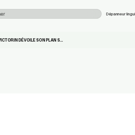
Utilisez
Dépanneur lingu
les
flèches
haut
et
ICTORIN DÉVOILE SON PLAN S...
bas
pour
sélectionner
le
résultat
disponible.
Appuyez
sur
Entrée
pour
accéder
au
résultat
de
recherche