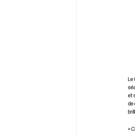
Le 
séa
et 
de 
bri
« C