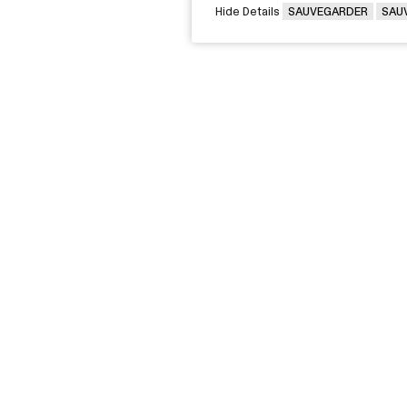
Hide Details
SAUVEGARDER
SAU
VOUS ÊTES
Victorin,
Diplômée / Diplômé
G 2J6
Conseillère / Conseiller d’orientati
Rec
Parent
nos
Entreprise - Déposer une offre
pro
d'emploi
Média
A
Personne immigrante