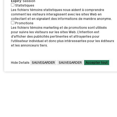
Expiry
: Session
Statistiques
Les fichiers témoins statistiques nous aident à comprendre
comment les visiteurs interagissent avec les sites Web en
collectant et en signalant des informations de manière anonyme.
Promotions
Les fichiers témoins marketing et de promotions sont utilisés
pour suivre les visiteurs sur les sites Web. L'intention est
d'afficher des publicités pertinentes et attrayantes pour
l'utilisateur individuel et donc plus intéressantes pour les éditeurs
et les annonceurs tiers.
Hide Details
SAUVEGARDER
SAUVEGARDER
Accepter tout
CAMPUS PRINCIPAL
7000, rue Marie Victorin,
Montréal,
QC H1G 2J6
Canada