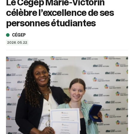
Le Cégep Marie-Victorin
sélectionné.
Les
célèbre l’excellence de ses
utilisateurs
d'appareils
personnes étudiantes
tactiles
peuvent
CÉGEP
se
2026.05.22
servir
de
gestes
tels
que
toucher
et
glisser.