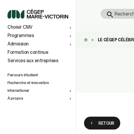
S
Choisir CMV
 À
TS AU
Programmes
LE CÉGEP CÉLÈBR
Admission
vers le
Formation continue
Services aux entreprises
tionaux
ins
e
n de la
petite
Parcours étudiant
Recherche et innovation
International
À propos
space
)
RETOUR