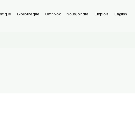
istique
Bibliothèque
Omnivox
Nous joindre
Emplois
English