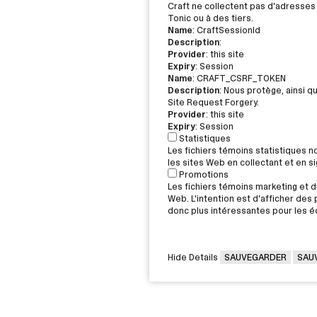
Craft ne collectent pas d'adresses 
Tonic ou à des tiers.
Name
: CraftSessionId
Description
:
Provider
: this site
Expiry
: Session
Name
: CRAFT_CSRF_TOKEN
Description
: Nous protège, ainsi q
Site Request Forgery.
Provider
: this site
Expiry
: Session
Statistiques
Les fichiers témoins statistiques 
les sites Web en collectant et en 
Promotions
Les fichiers témoins marketing et de
Web. L'intention est d'afficher des p
donc plus intéressantes pour les éd
Hide Details
SAUVEGARDER
SAU