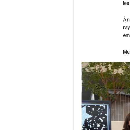
les
À n
ray
emp
Mer