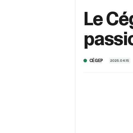
Le Cé
passi
CÉGEP
2025.04.15