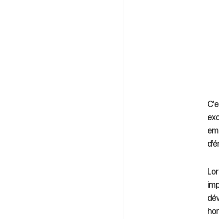
C’e
exc
emp
d’é
Lor
imp
dév
hom