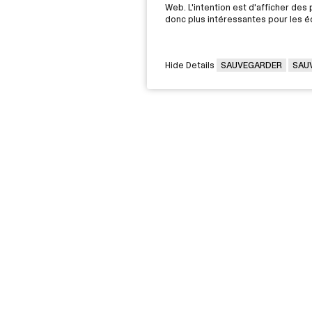
Web. L'intention est d'afficher des p
donc plus intéressantes pour les éd
Hide Details
SAUVEGARDER
SAU
VOUS ÊTES
Victorin,
Diplômée / Diplômé
G 2J6
Conseillère / Conseiller d’orientati
Rec
Parent
nos
Entreprise - Déposer une offre
pro
d'emploi