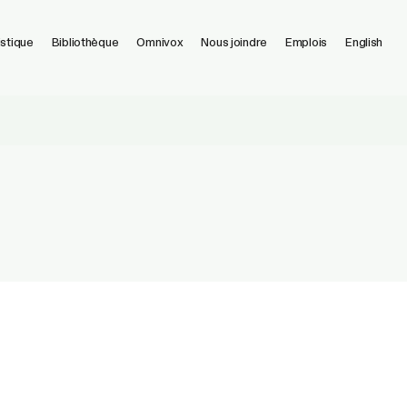
istique
Bibliothèque
Omnivox
Nous joindre
Emplois
English