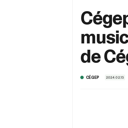
Cégep 
musici
de Cé
CÉGEP
2024.02.13