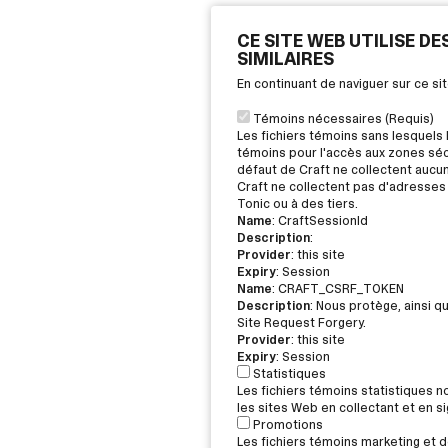
CE SITE WEB UTILISE D
SIMILAIRES
En continuant de naviguer sur ce s
Témoins nécessaires (Requis)
Les fichiers témoins sans lesquels 
témoins pour l'accès aux zones sécu
défaut de Craft ne collectent aucu
Craft ne collectent pas d'adresses 
Tonic ou à des tiers.
Name
: CraftSessionId
Description
:
Provider
: this site
Expiry
: Session
Name
: CRAFT_CSRF_TOKEN
Description
: Nous protège, ainsi q
Site Request Forgery.
Provider
: this site
Expiry
: Session
Statistiques
Les fichiers témoins statistiques 
les sites Web en collectant et en 
Promotions
Les fichiers témoins marketing et de