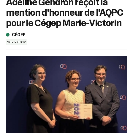
Adeline Gendron reçoit la
sélectionné.
Les
mention d’honneur de l’AQPC
utilisateurs
d'appareils
pour le Cégep Marie-Victorin
tactiles
peuvent
CÉGEP
se
2025.06.12
servir
de
gestes
tels
que
toucher
et
glisser.