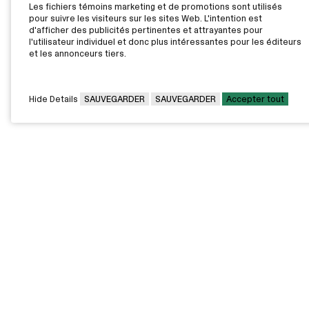
Les fichiers témoins marketing et de promotions sont utilisés
pour suivre les visiteurs sur les sites Web. L'intention est
d'afficher des publicités pertinentes et attrayantes pour
l'utilisateur individuel et donc plus intéressantes pour les éditeurs
et les annonceurs tiers.
Hide Details
SAUVEGARDER
SAUVEGARDER
Accepter tout
CAMPUS PRINCIPAL
7000, rue Marie Victorin,
Montréal,
QC H1G 2J6
Canada
Voir sur la carte
Voir la carte du campus
PAVILLONS EXTERNES
VOUS ÊTES