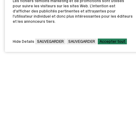
Les fichiers témoins marketing et de promotions sont utilisés
pour suivre les visiteurs sur les sites Web. L'intention est
d'afficher des publicités pertinentes et attrayantes pour
l'utilisateur individuel et donc plus intéressantes pour les éditeurs
et les annonceurs tiers.
Hide Details
SAUVEGARDER
SAUVEGARDER
Accepter tout
CAMPUS PRINCIPAL
7000, rue Marie Victorin,
Montréal,
QC H1G 2J6
Canada
Voir sur la carte
Voir la carte du campus
PAVILLONS EXTERNES
VOUS ÊTES