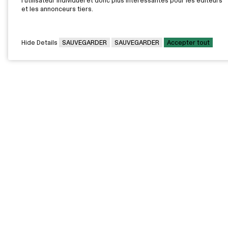
l'utilisateur individuel et donc plus intéressantes pour les éditeurs
et les annonceurs tiers.
Hide Details
SAUVEGARDER
SAUVEGARDER
Accepter tout
CAMPUS PRINCIPAL
7000, rue Marie Victorin,
Montréal,
QC H1G 2J6
Canada
Voir sur la carte
Voir la carte du campus
PAVILLONS EXTERNES
VOUS ÊTES
Pavillon Bélanger - Centre
Diplômée / Diplômé
de services aux