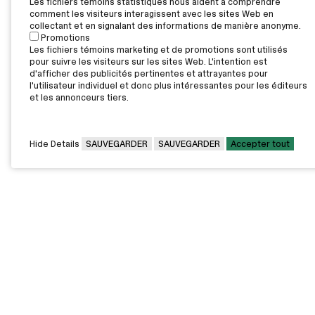
Les fichiers témoins statistiques nous aident à comprendre
comment les visiteurs interagissent avec les sites Web en
collectant et en signalant des informations de manière anonyme.
Promotions
Les fichiers témoins marketing et de promotions sont utilisés
pour suivre les visiteurs sur les sites Web. L'intention est
d'afficher des publicités pertinentes et attrayantes pour
l'utilisateur individuel et donc plus intéressantes pour les éditeurs
et les annonceurs tiers.
Hide Details
SAUVEGARDER
SAUVEGARDER
Accepter tout
CAMPUS PRINCIPAL
7000, rue Marie Victorin,
Montréal,
QC H1G 2J6
Canada
Voir sur la carte
Voir la carte du campus