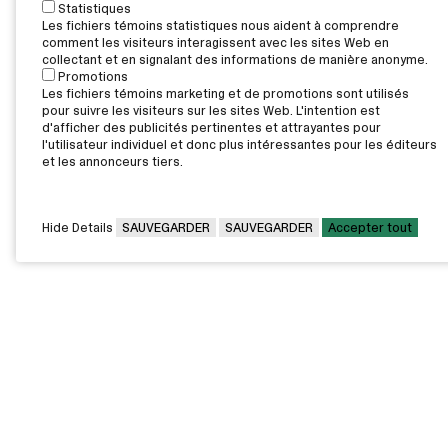
Statistiques
Les fichiers témoins statistiques nous aident à comprendre
comment les visiteurs interagissent avec les sites Web en
collectant et en signalant des informations de manière anonyme.
Promotions
Les fichiers témoins marketing et de promotions sont utilisés
pour suivre les visiteurs sur les sites Web. L'intention est
d'afficher des publicités pertinentes et attrayantes pour
l'utilisateur individuel et donc plus intéressantes pour les éditeurs
et les annonceurs tiers.
Hide Details
SAUVEGARDER
SAUVEGARDER
Accepter tout
CAMPUS PRINCIPAL
7000, rue Marie Victorin,
Montréal,
QC H1G 2J6
Canada
Voir sur la carte