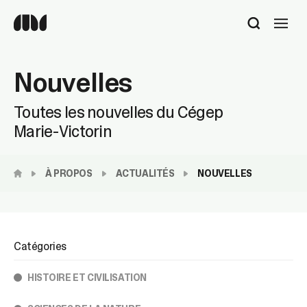
Utilisez
les
flèches
haut
Nouvelles
et
bas
pour
Toutes les nouvelles du Cégep
sélectionner
Marie-Victorin
le
résultat
disponible.
À PROPOS
ACTUALITÉS
NOUVELLES
Appuyez
sur
Entrée
pour
accéder
Catégories
au
résultat
HISTOIRE ET CIVILISATION
de
recherche