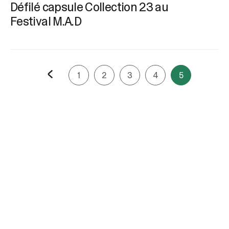
Défilé capsule Collection 23 au
Festival M.A.D
1
2
3
4
5