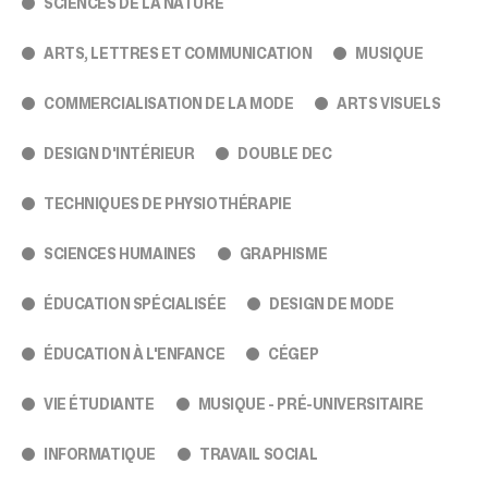
sélectionné.
SCIENCES DE LA NATURE
Les
utilisateurs
ARTS, LETTRES ET COMMUNICATION
MUSIQUE
d'appareils
tactiles
COMMERCIALISATION DE LA MODE
ARTS VISUELS
peuvent
se
DESIGN D'INTÉRIEUR
DOUBLE DEC
servir
de
TECHNIQUES DE PHYSIOTHÉRAPIE
gestes
tels
que
SCIENCES HUMAINES
GRAPHISME
toucher
et
ÉDUCATION SPÉCIALISÉE
DESIGN DE MODE
glisser.
ÉDUCATION À L'ENFANCE
CÉGEP
VIE ÉTUDIANTE
MUSIQUE - PRÉ-UNIVERSITAIRE
INFORMATIQUE
TRAVAIL SOCIAL