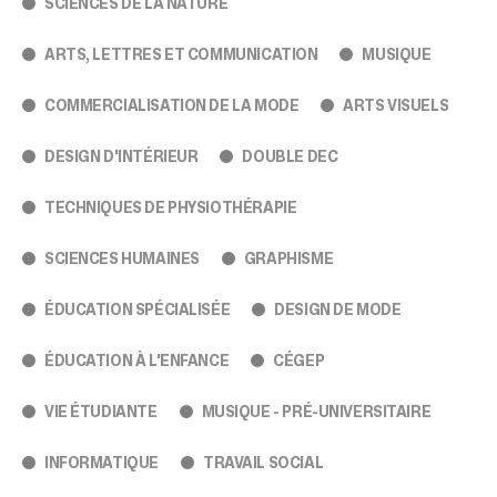
sélectionné.
SCIENCES DE LA NATURE
Les
utilisateurs
ARTS, LETTRES ET COMMUNICATION
MUSIQUE
d'appareils
tactiles
COMMERCIALISATION DE LA MODE
ARTS VISUELS
peuvent
se
DESIGN D'INTÉRIEUR
DOUBLE DEC
servir
de
TECHNIQUES DE PHYSIOTHÉRAPIE
gestes
tels
que
SCIENCES HUMAINES
GRAPHISME
toucher
et
ÉDUCATION SPÉCIALISÉE
DESIGN DE MODE
glisser.
ÉDUCATION À L'ENFANCE
CÉGEP
VIE ÉTUDIANTE
MUSIQUE - PRÉ-UNIVERSITAIRE
INFORMATIQUE
TRAVAIL SOCIAL