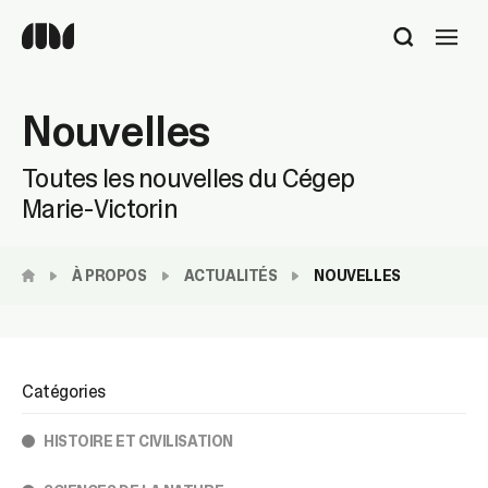
Utilisez
les
flèches
haut
Nouvelles
et
bas
pour
Toutes les nouvelles du Cégep
sélectionner
Marie-Victorin
le
résultat
disponible.
À PROPOS
ACTUALITÉS
NOUVELLES
Appuyez
sur
Entrée
pour
accéder
Catégories
au
résultat
HISTOIRE ET CIVILISATION
de
recherche