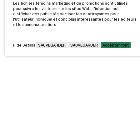
Les fichiers témoins marketing et de promotions sont utilisés
pour suivre les visiteurs sur les sites Web. L'intention est
d'afficher des publicités pertinentes et attrayantes pour
l'utilisateur individuel et donc plus intéressantes pour les éditeurs
et les annonceurs tiers.
Hide Details
SAUVEGARDER
SAUVEGARDER
Accepter tout
CAMPUS PRINCIPAL
7000, rue Marie Victorin,
Montréal,
QC H1G 2J6
Canada
Voir sur la carte
Voir la carte du campus
PAVILLONS EXTERNES
VOUS ÊTES