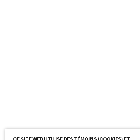
CE SITE WEB UTILISE DES TÉMOINS (COOKIES) ET