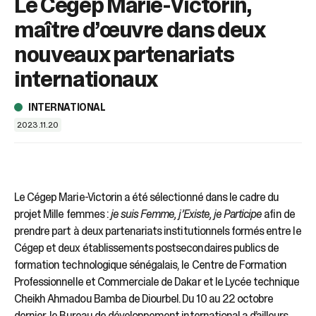
Le Cégep Marie-Victorin,
sélectionné.
Les
maître d’œuvre dans deux
utilisateurs
d'appareils
nouveaux partenariats
tactiles
internationaux
peuvent
se
servir
INTERNATIONAL
de
2023.11.20
gestes
tels
que
toucher
et
Le Cégep Marie-Victorin a été sélectionné dans le cadre du
glisser.
projet Mille femmes :
je suis Femme, j’Existe, je Participe
afin de
prendre part à deux partenariats institutionnels formés entre le
Cégep et deux établissements postsecondaires publics de
formation technologique sénégalais, le Centre de Formation
Professionnelle et Commerciale de Dakar et le Lycée technique
Cheikh Ahmadou Bamba de Diourbel. Du 10 au 22 octobre
dernier, le Bureau de développement international a d’ailleurs