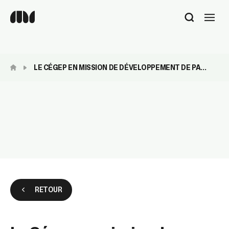
Utilisez
les
flèches
haut
et
LE CÉGEP EN MISSION DE DÉVELOPPEMENT DE PA...
bas
pour
sélectionner
le
résultat
disponible.
Appuyez
sur
Entrée
pour
accéder
au
RETOUR
résultat
de
recherche