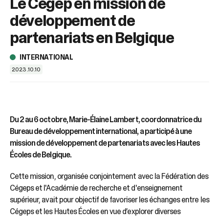
Le Cégep en mission de
sélectionné.
Les
développement de
utilisateurs
d'appareils
partenariats en Belgique
tactiles
peuvent
INTERNATIONAL
se
2023.10.10
servir
de
gestes
tels
que
Du 2 au 6 octobre, Marie-Élaine Lambert, coordonnatrice du
toucher
Bureau de développement international, a participé à une
et
mission de développement de partenariats avec les Hautes
glisser.
Écoles de Belgique.
Cette mission, organisée conjointement avec la Fédération des
Cégeps et l'Académie de recherche et d'enseignement
supérieur, avait pour objectif de favoriser les échanges entre les
Cégeps et les Hautes Écoles en vue d’explorer diverses