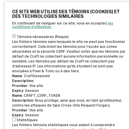
CE SITE WEB UTILISE DES TÉMOINS (COOKIES) ET
DES TECHNOLOGIES SIMILAIRES
En continuant de naviguer sur ce site, vous en acceptez
les
conditions d'utilisation.
Témoins nécessaires (Requis)
Les fichiers témoins sans lesquels le site ne peut pas fonctionner
correctement. Cela inclut les témoins pour l'accès aux zones
sécurisées et la sécurité CSRF. Veuillez noter que les témoins par
défaut de Craft ne collectent aucune information personnelle ou
sensible. Les témoins par défaut de Craft ne collectent pas
d'adresses IP. Les informations qu'ils stockent ne sont pas
envoyées à Pixel & Tonic ou à des tiers.
Name
: CraftSessionId
Description
:
Provider
: this site
Expiry
: Session
Name
: CRAFT_CSRF_TOKEN
Description
: Nous protège, ainsi que vous, en tant qu'utilisateur,
contre les attaques de type Cross-Site Request Forgery.
Provider
: this site
Expiry
: Session
Statistiques
Les fichiers témoins statistiques nous aident à comprendre