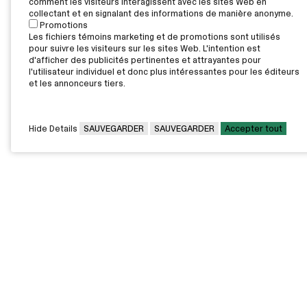
comment les visiteurs interagissent avec les sites Web en
collectant et en signalant des informations de manière anonyme.
Promotions
Les fichiers témoins marketing et de promotions sont utilisés
pour suivre les visiteurs sur les sites Web. L'intention est
d'afficher des publicités pertinentes et attrayantes pour
l'utilisateur individuel et donc plus intéressantes pour les éditeurs
et les annonceurs tiers.
Hide Details
SAUVEGARDER
SAUVEGARDER
Accepter tout
CAMPUS PRINCIPAL
7000, rue Marie Victorin,
Montréal,
QC H1G 2J6
Canada
Voir sur la carte
Voir la carte du campus