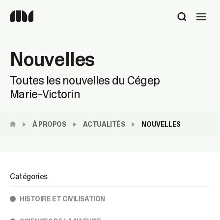
Utilisez
les
flèches
haut
Nouvelles
et
bas
pour
Toutes les nouvelles du Cégep
sélectionner
Marie-Victorin
le
résultat
disponible.
À PROPOS
ACTUALITÉS
NOUVELLES
Appuyez
sur
Entrée
pour
accéder
Catégories
au
résultat
HISTOIRE ET CIVILISATION
de
recherche