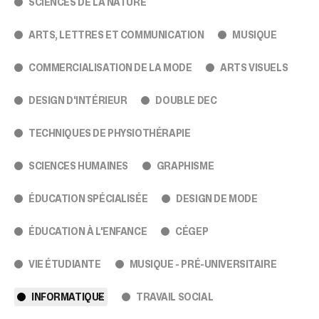
sélectionné.
SCIENCES DE LA NATURE
Les
utilisateurs
ARTS, LETTRES ET COMMUNICATION
MUSIQUE
d'appareils
tactiles
COMMERCIALISATION DE LA MODE
ARTS VISUELS
peuvent
se
DESIGN D'INTÉRIEUR
DOUBLE DEC
servir
de
TECHNIQUES DE PHYSIOTHÉRAPIE
gestes
tels
que
SCIENCES HUMAINES
GRAPHISME
toucher
et
ÉDUCATION SPÉCIALISÉE
DESIGN DE MODE
glisser.
ÉDUCATION À L'ENFANCE
CÉGEP
VIE ÉTUDIANTE
MUSIQUE - PRÉ-UNIVERSITAIRE
INFORMATIQUE
TRAVAIL SOCIAL