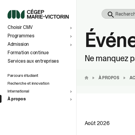
S
Choisir CMV
Événe
 À
TS AU
Programmes
Admission
vers le
Formation continue
Ne manquez pa
Services aux entreprises
tionaux
ins
e
n de la
petite
Parcours étudiant
À PROPOS
AC
Recherche et innovation
International
À propos
space
)
Août 2026