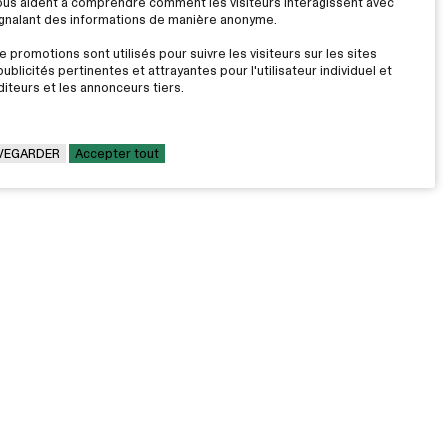
nous aident à comprendre comment les visiteurs interagissent avec
signalant des informations de manière anonyme.
 promotions sont utilisés pour suivre les visiteurs sur les sites
ublicités pertinentes et attrayantes pour l'utilisateur individuel et
iteurs et les annonceurs tiers.
VEGARDER
Accepter tout
LE CÉGEP
Travailler au Cégep
on
Fondation Cégep Marie-Victorin
evez de l'information exclusive sur
Politiques et règlements