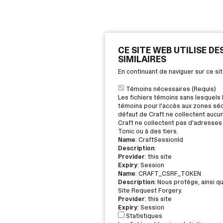
CE SITE WEB UTILISE D
SIMILAIRES
En continuant de naviguer sur ce s
Témoins nécessaires (Requis)
Les fichiers témoins sans lesquels 
témoins pour l'accès aux zones sécu
défaut de Craft ne collectent aucu
Craft ne collectent pas d'adresses 
Tonic ou à des tiers.
Name
: CraftSessionId
Description
:
Provider
: this site
Expiry
: Session
Name
: CRAFT_CSRF_TOKEN
Description
: Nous protège, ainsi q
Site Request Forgery.
Provider
: this site
Expiry
: Session
Statistiques