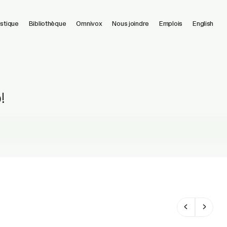
istique
Bibliothèque
Omnivox
Nous joindre
Emplois
English
!