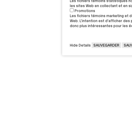
Les fichiers témoins statistiques 
les sites Web en collectant et en 
Promotions
Les fichiers témoins marketing et de
Web. L'intention est d'afficher des p
donc plus intéressantes pour les éd
Hide Details
SAUVEGARDER
SAU
VOUS ÊTES
Victorin,
Diplômée / Diplômé
G 2J6
Conseillère / Conseiller d’orientati
Rec
Parent