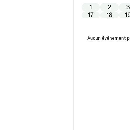
1
2
17
18
1
Aucun événement pou