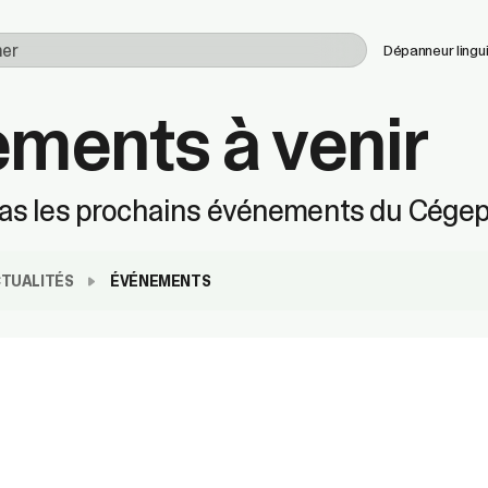
Utilisez
Dépanneur lingu
les
flèches
ments à venir
haut
et
bas
pour
s les prochains événements du Cégep
sélectionner
le
résultat
disponible.
TUALITÉS
ÉVÉNEMENTS
Appuyez
sur
Entrée
pour
accéder
au
résultat
de
recherche