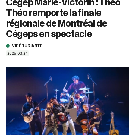
Cégep Marie-Victorin : Théo
sélectionné.
Les
Théo remporte la finale
utilisateurs
d'appareils
régionale de Montréal de
tactiles
Cégeps en spectacle
peuvent
se
servir
VIE ÉTUDIANTE
de
2025.03.24
gestes
tels
que
toucher
et
glisser.