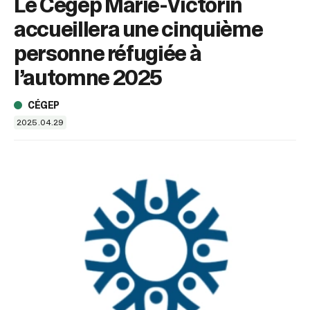
Le Cégep Marie-Victorin
sélectionné.
Les
accueillera une cinquième
utilisateurs
d'appareils
personne réfugiée à
tactiles
l’automne 2025
peuvent
se
servir
CÉGEP
de
2025.04.29
gestes
tels
que
toucher
et
glisser.