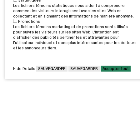
Statistiques
Les fichiers témoins statistiques nous aident à comprendre
comment les visiteurs interagissent avec les sites Web en
collectant et en signalant des informations de manière anonyme.
Promotions
Les fichiers témoins marketing et de promotions sont utilisés
pour suivre les visiteurs sur les sites Web. L'intention est
d'afficher des publicités pertinentes et attrayantes pour
l'utilisateur individuel et donc plus intéressantes pour les éditeurs
et les annonceurs tiers.
Hide Details
SAUVEGARDER
SAUVEGARDER
Accepter tout
CAMPUS PRINCIPAL
7000, rue Marie Victorin,
Montréal,
QC H1G 2J6
Canada
Voir sur la carte