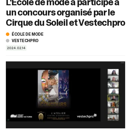
L'École de mode a participé à
sélectionné.
Les
un concours organisé par le
utilisateurs
d'appareils
Cirque du Soleil et Vestechpro
tactiles
peuvent
ÉCOLE DE MODE
se
VESTECHPRO
servir
2024.02.14
de
gestes
tels
que
toucher
et
glisser.