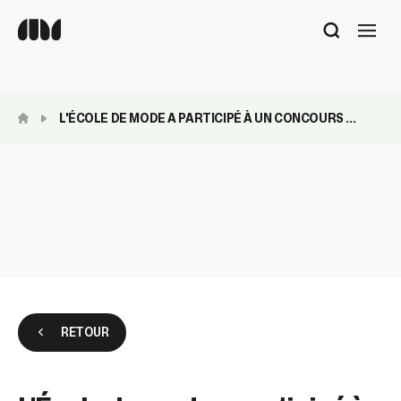
Utilisez
les
flèches
haut
et
L'ÉCOLE DE MODE A PARTICIPÉ À UN CONCOURS ...
bas
pour
sélectionner
le
résultat
disponible.
Appuyez
sur
Entrée
pour
accéder
au
RETOUR
résultat
de
recherche