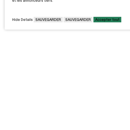
et les annonceurs tiers.
Hide Details
SAUVEGARDER
SAUVEGARDER
Accepter tout
CAMPUS PRINCIPAL
7000, rue Marie Victorin,
Montréal,
QC H1G 2J6
Canada
Voir sur la carte
Voir la carte du campus
PAVILLONS EXTERNES
VOUS ÊTES
Pavillon Bélanger - Centre
Diplômée / Diplômé
de services aux