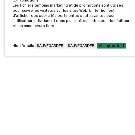
Promotions
Les fichiers témoins marketing et de promotions sont utilisés
pour suivre les visiteurs sur les sites Web. L'intention est
d'afficher des publicités pertinentes et attrayantes pour
l'utilisateur individuel et donc plus intéressantes pour les éditeurs
et les annonceurs tiers.
Hide Details
SAUVEGARDER
SAUVEGARDER
Accepter tout
CAMPUS PRINCIPAL
7000, rue Marie Victorin,
Montréal,
QC H1G 2J6
Canada
Voir sur la carte
Voir la carte du campus