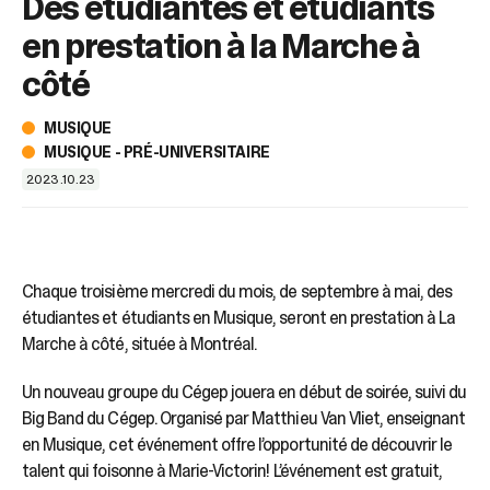
Des étudiantes et étudiants
sélectionné.
Les
en prestation à la Marche à
utilisateurs
d'appareils
côté
tactiles
peuvent
MUSIQUE
se
MUSIQUE - PRÉ-UNIVERSITAIRE
servir
2023.10.23
de
gestes
tels
que
toucher
Chaque troisième mercredi du mois, de septembre à mai, des
et
étudiantes et étudiants en Musique, seront en prestation à La
glisser.
Marche à côté, située à Montréal.
Un nouveau groupe du Cégep jouera en début de soirée, suivi du
Big Band du Cégep. Organisé par Matthieu Van Vliet, enseignant
en Musique, cet événement offre l’opportunité de découvrir le
talent qui foisonne à Marie-Victorin! L’événement est gratuit,