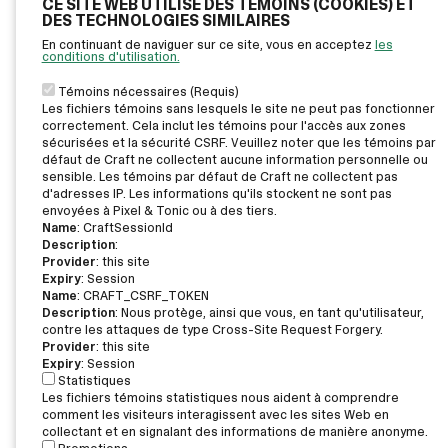
CE SITE WEB UTILISE DES TÉMOINS (COOKIES) ET
DES TECHNOLOGIES SIMILAIRES
En continuant de naviguer sur ce site, vous en acceptez
les
conditions d'utilisation.
Témoins nécessaires (Requis)
Les fichiers témoins sans lesquels le site ne peut pas fonctionner
correctement. Cela inclut les témoins pour l'accès aux zones
sécurisées et la sécurité CSRF. Veuillez noter que les témoins par
défaut de Craft ne collectent aucune information personnelle ou
sensible. Les témoins par défaut de Craft ne collectent pas
d'adresses IP. Les informations qu'ils stockent ne sont pas
envoyées à Pixel & Tonic ou à des tiers.
Name
: CraftSessionId
Description
:
Provider
: this site
Expiry
: Session
Name
: CRAFT_CSRF_TOKEN
Description
: Nous protège, ainsi que vous, en tant qu'utilisateur,
contre les attaques de type Cross-Site Request Forgery.
Provider
: this site
Expiry
: Session
Statistiques
Les fichiers témoins statistiques nous aident à comprendre
comment les visiteurs interagissent avec les sites Web en
collectant et en signalant des informations de manière anonyme.