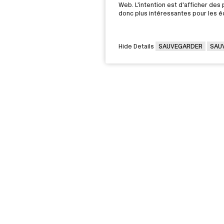
Web. L'intention est d'afficher des p
donc plus intéressantes pour les éd
Hide Details
SAUVEGARDER
SAU
VOUS ÊTES
Victorin,
Diplômée / Diplômé
G 2J6
Conseillère / Conseiller d’orientati
Rec
Parent
nos
Entreprise - Déposer une offre
pro
d'emploi