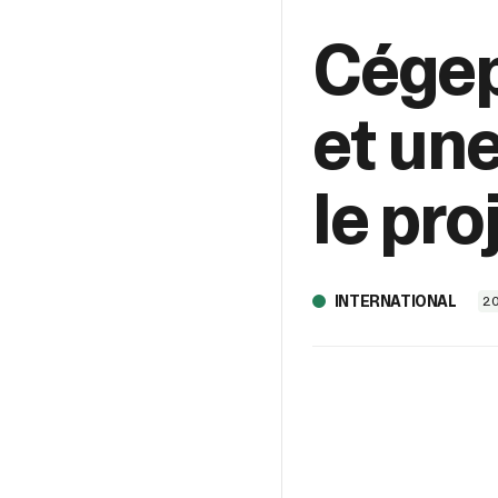
Cégep
et une
le pr
INTERNATIONAL
20