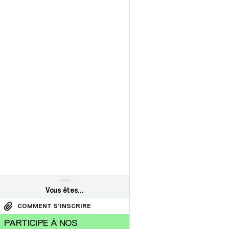
Vous êtes…
Vous êtes...
COMMENT S’INSCRIRE
Future étudiante / futur étudiant
PARTICIPE À NOS