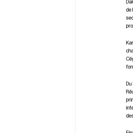
Dak
de 
sec
pro
Kar
cha
Cég
for
Du 
Réu
pri
int
des
Fin