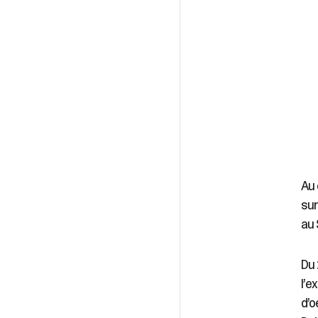
Au 
sur
au 
Du 
l’e
d’o