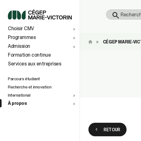
S
Choisir CMV
 À
TS AU
Programmes
CÉGEP MARIE-VICT
Admission
vers le
Formation continue
Services aux entreprises
tionaux
ins
e
n de la
petite
Parcours étudiant
Recherche et innovation
International
À propos
space
)
RETOUR