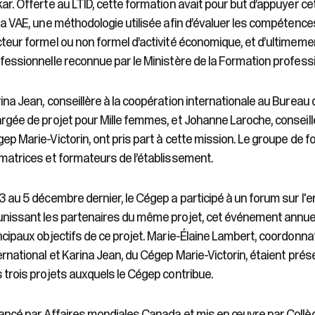
ar. Offerte au LTID, cette formation avait pour but d’appuyer c
la VAE, une méthodologie utilisée afin d’évaluer les compéten
teur formel ou non formel d’activité économique, et d’ultimemen
fessionnelle reconnue par le Ministère de la Formation profess
ina Jean, conseillère à la coopération internationale au Bureau
rgée de projet pour Mille femmes, et Johanne Laroche, conseil
ep Marie-Victorin, ont pris part à cette mission. Le groupe de 
matrices et formateurs de l’établissement.
3 au 5 décembre dernier, le Cégep a participé à un forum sur l'e
nissant les partenaires du même projet, cet événement annuel
ncipaux objectifs de ce projet. Marie-Élaine Lambert, coordon
ernational et Karina Jean, du Cégep Marie-Victorin, étaient pré
 trois projets auxquels le Cégep contribue.
ancé par Affaires mondiales Canada et mis en œuvre par Collèges