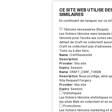
CE SITE WEB UTILISE D
SIMILAIRES
En continuant de naviguer sur ce s
Témoins nécessaires (Requis)
Les fichiers témoins sans lesquels 
témoins pour l'accès aux zones sécu
défaut de Craft ne collectent aucu
Craft ne collectent pas d'adresses 
Tonic ou à des tiers.
Name
: CraftSessionId
Description
:
Provider
: this site
Expiry
: Session
Name
: CRAFT_CSRF_TOKEN
Description
: Nous protège, ainsi q
Site Request Forgery.
Provider
: this site
Expiry
: Session
Statistiques
Les fichiers témoins statistiques 
les sites Web en collectant et en 
Promotions
Les fichiers témoins marketing et de