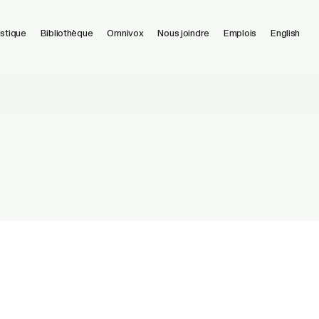
istique
Bibliothèque
Omnivox
Nous joindre
Emplois
English