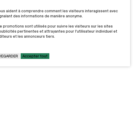
nous aident à comprendre comment les visiteurs interagissent avec
signalant des informations de manière anonyme.
 promotions sont utilisés pour suivre les visiteurs sur les sites
ublicités pertinentes et attrayantes pour l'utilisateur individuel et
iteurs et les annonceurs tiers.
VEGARDER
Accepter tout
LE CÉGEP
Travailler au Cégep
on
Fondation Cégep Marie-Victorin