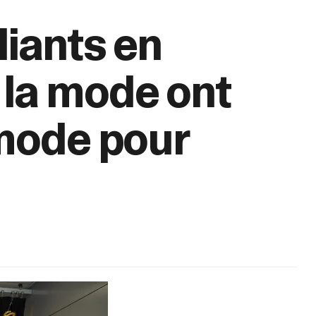
diants en
 la mode ont
 mode pour