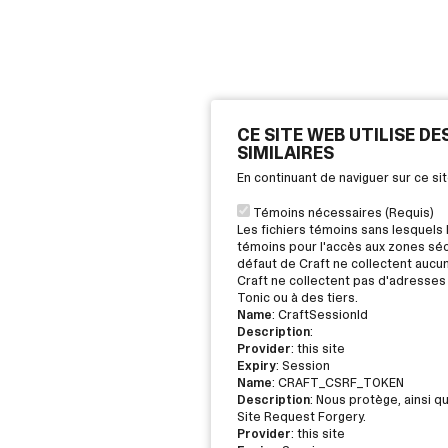
CE SITE WEB UTILISE D
SIMILAIRES
En continuant de naviguer sur ce s
Témoins nécessaires (Requis)
Les fichiers témoins sans lesquels 
témoins pour l'accès aux zones sécu
défaut de Craft ne collectent aucu
Craft ne collectent pas d'adresses 
Tonic ou à des tiers.
Name
: CraftSessionId
Description
:
Provider
: this site
Expiry
: Session
Name
: CRAFT_CSRF_TOKEN
Description
: Nous protège, ainsi q
Site Request Forgery.
Provider
: this site