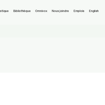
istique
Bibliothèque
Omnivox
Nous joindre
Emplois
English