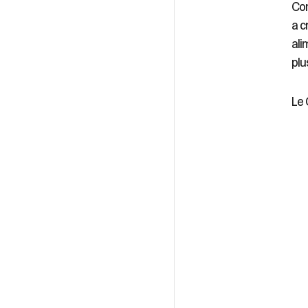
Com
a c
ali
plu
Le 