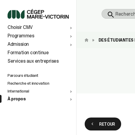
S
Choisir CMV
 À
TS AU
Programmes
DES ÉTUDIANTES 
Admission
vers le
Formation continue
Services aux entreprises
tionaux
ins
e
n de la
petite
Parcours étudiant
Recherche et innovation
International
À propos
space
)
RETOUR