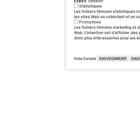
Expiry
: Session
Statistiques
Les fichiers témoins statistiques 
les sites Web en collectant et en 
Promotions
Les fichiers témoins marketing et de
Web. L'intention est d'afficher des p
donc plus intéressantes pour les éd
Hide Details
SAUVEGARDER
SAU
VOUS ÊTES
Victorin,
Diplômée / Diplômé
G 2J6
Conseillère / Conseiller d’orientati