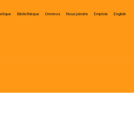
istique
Bibliothèque
Omnivox
Nous joindre
Emplois
English