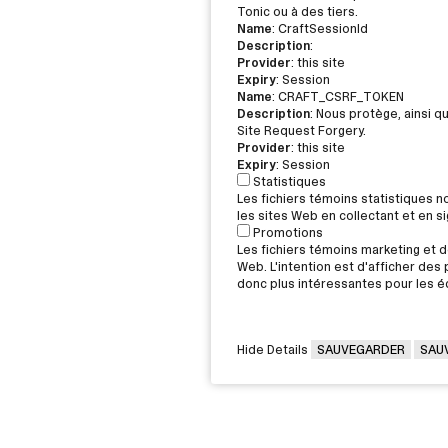
Tonic ou à des tiers.
Name
: CraftSessionId
Description
:
Provider
: this site
Expiry
: Session
Name
: CRAFT_CSRF_TOKEN
Description
: Nous protège, ainsi q
Site Request Forgery.
Provider
: this site
Expiry
: Session
Statistiques
Les fichiers témoins statistiques 
les sites Web en collectant et en 
Promotions
Les fichiers témoins marketing et de
Web. L'intention est d'afficher des p
donc plus intéressantes pour les éd
Hide Details
SAUVEGARDER
SAU