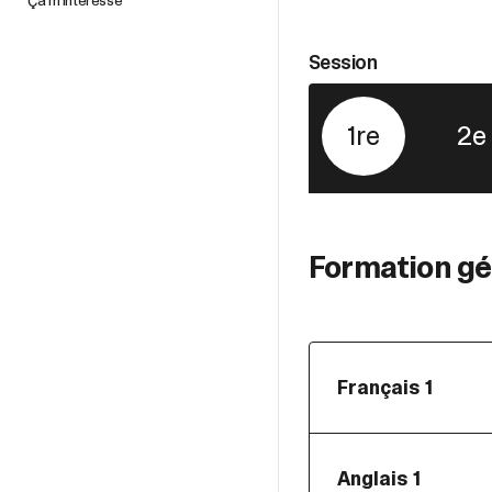
Session
1re
2e
Formation gé
Français 1
Code du cours
Discipline
Anglais 1
Pondération