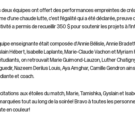
 deux équipes ont offert des performances empreintes de créati
me d’une chaude lutte, c’est l’égalité qui a été déclarée, preuv
ctivité a permis de recueillir 350 $ pour soutenir les projets à l’in
quipe enseignante était composée d’Annie Bélisle, Annie Brade
lain Hébert, Isabelle Laplante, Marie-Claude Vachon et Myriam 
étudiants, on retrouvait Marie Guimond-Lauzon, Luther Chatig
uedir, Nazeem Derilus Louis, Aya Amghar, Camille Gendron ainsi
diante et coach.
icitations aux étoiles du match, Marie, Tamishka, Gyslain et Isab
arquées tout au long de la soirée! Bravo à toutes les personne
te en couleur!