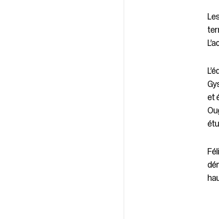
Les
ter
L’a
L’é
Gys
et 
Oug
étu
Fél
dém
hau