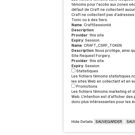
témoins pour l'accès aux zones sécu
défaut de Craft ne collectent aucu
Craft ne collectent pas d'adresses 
Tonic ou à des tiers.
Name
: CraftSessionId
Description
:
Provider
: this site
Expiry
: Session
Name
: CRAFT_CSRF_TOKEN
Description
: Nous protège, ainsi q
Site Request Forgery.
Provider
: this site
Expiry
: Session
Statistiques
Les fichiers témoins statistiques 
les sites Web en collectant et en 
Promotions
Les fichiers témoins marketing et de
Web. L'intention est d'afficher des p
donc plus intéressantes pour les éd
Hide Details
SAUVEGARDER
SAU