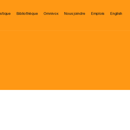
istique
Bibliothèque
Omnivox
Nous joindre
Emplois
English