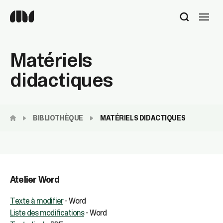
Utilisez
les
flèches
haut
Matériels
et
bas
didactiques
pour
sélectionner
le
résultat
BIBLIOTHÈQUE
MATÉRIELS DIDACTIQUES
disponible.
Appuyez
sur
Entrée
pour
accéder
Atelier Word
au
résultat
Texte à modifier
- Word
de
Liste des modifications
- Word
recherche