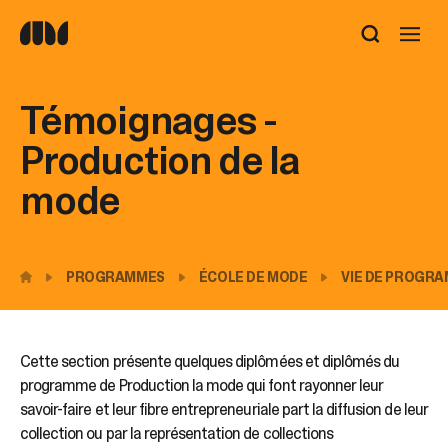
Utilisez
les
flèches
haut
Témoignages -
et
bas
Production de la
pour
sélectionner
mode
le
résultat
disponible.
Appuyez
PROGRAMMES
ÉCOLE DE MODE
VIE DE PROGR
sur
Entrée
pour
accéder
Cette section présente quelques diplômées et diplômés du
au
programme de Production la mode qui font rayonner leur
résultat
de
savoir-faire et leur fibre entrepreneuriale part la diffusion de leur
recherche
collection ou par la représentation de collections