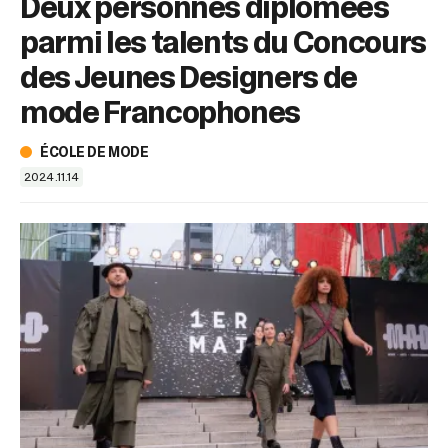
Deux personnes diplômées
sélectionné.
Les
parmi les talents du Concours
utilisateurs
d'appareils
des Jeunes Designers de
tactiles
mode Francophones
peuvent
se
servir
ÉCOLE DE MODE
de
2024.11.14
gestes
tels
que
toucher
et
glisser.