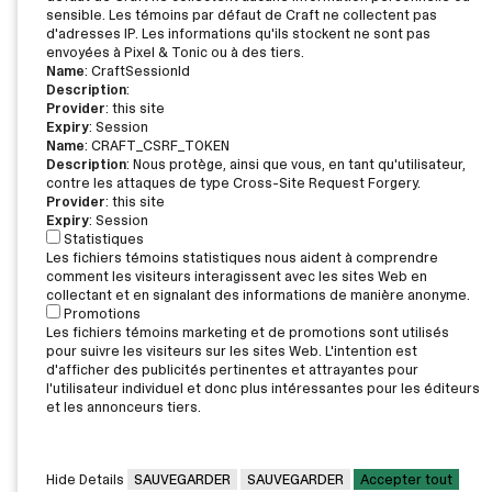
sensible. Les témoins par défaut de Craft ne collectent pas
d'adresses IP. Les informations qu'ils stockent ne sont pas
envoyées à Pixel & Tonic ou à des tiers.
Name
: CraftSessionId
Description
:
Provider
: this site
Expiry
: Session
Name
: CRAFT_CSRF_TOKEN
Description
: Nous protège, ainsi que vous, en tant qu'utilisateur,
contre les attaques de type Cross-Site Request Forgery.
Provider
: this site
Expiry
: Session
Statistiques
Les fichiers témoins statistiques nous aident à comprendre
comment les visiteurs interagissent avec les sites Web en
collectant et en signalant des informations de manière anonyme.
Promotions
Les fichiers témoins marketing et de promotions sont utilisés
pour suivre les visiteurs sur les sites Web. L'intention est
d'afficher des publicités pertinentes et attrayantes pour
l'utilisateur individuel et donc plus intéressantes pour les éditeurs
et les annonceurs tiers.
Hide Details
SAUVEGARDER
SAUVEGARDER
Accepter tout